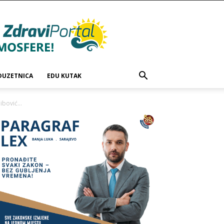
DUZETNICA
EDU KUTAK
bović...