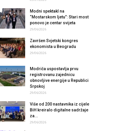
Modni spektakl na
“Mostarskom ljetu”: Stari most
ponovo je centar svijeta
29/06/2026
Završen Svjetski kongres
ekonomista u Beogradu
29/06/2026
Modriča uspostavlja prvu
registrovanu zajednicu
obnovljive energije u Republici
Srpskoj
29/06/2026
Više od 200 nastavnika iz cijele
BiH kreiralo digitalne sadržaje
za...
29/06/2026