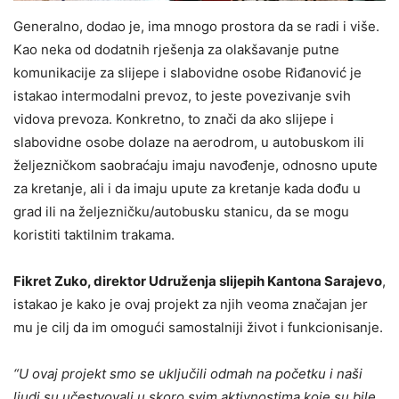
Generalno, dodao je, ima mnogo prostora da se radi i više.
Kao neka od dodatnih rješenja za olakšavanje putne
komunikacije za slijepe i slabovidne osobe Riđanović je
istakao intermodalni prevoz, to jeste povezivanje svih
vidova prevoza. Konkretno, to znači da ako slijepe i
slabovidne osobe dolaze na aerodrom, u autobuskom ili
željezničkom saobraćaju imaju navođenje, odnosno upute
za kretanje, ali i da imaju upute za kretanje kada dođu u
grad ili na željezničku/autobusku stanicu, da se mogu
koristiti taktilnim trakama.
Fikret Zuko, direktor Udruženja slijepih Kantona Sarajevo
,
istakao je kako je ovaj projekt za njih veoma značajan jer
mu je cilj da im omogući samostalniji život i funkcionisanje.
“U ovaj projekt smo se uključili odmah na početku i naši
ljudi su učestvovali u skoro svim aktivnostima koje su bile