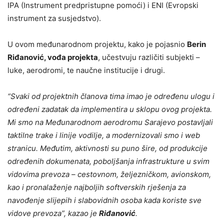
IPA (Instrument predpristupne pomoći) i ENI (Evropski
instrument za susjedstvo).
U ovom međunarodnom projektu, kako je pojasnio
Berin
Riđanović, vođa projekta
, učestvuju različiti subjekti –
luke, aerodromi, te naučne institucije i drugi.
“Svaki od projektnih članova tima imao je određenu ulogu i
određeni zadatak da implementira u sklopu ovog projekta.
Mi smo na Međunarodnom aerodromu Sarajevo postavljali
taktilne trake i linije vodilje, a modernizovali smo i web
stranicu. Međutim, aktivnosti su puno šire, od produkcije
određenih dokumenata, poboljšanja infrastrukture u svim
vidovima prevoza – cestovnom, željezničkom, avionskom,
kao i pronalaženje najboljih softverskih rješenja za
navođenje slijepih i slabovidnih osoba kada koriste sve
vidove prevoza”, kazao je
Riđanović
.