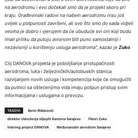
na aerodromu i evo dočekali smo da je projekt skoro pri
kraju. Građevinski radovi na našem aerodromu nisu još
uvijek u potpunosti završeni, ali ovo što smo do sada vidjeli
veoma je dobro i vjerujem da će ubuduće svi oni koji budu
imali priliku da putuju avionom biti puno samostalniji i
nezavisniji u korištenju usluga aerodroma”, kazao je
Zuko
.
Cilj DANOVA projekta je poboljšanje pristupačnosti
aerodroma, luka i željezničkih/autobuskih stanica
razvijanjem novih usluga i kompetencija koje će omogućiti
da putnici sa oštećenjima vida imaju potpun pristup svim
informacijama i uslugama o prevozu.
TAGOVI
Berin Riđanović
direktor Udruženja slijepih Kantona Sarajevo
Fikret Zuko
Interreg project DANOVA
Međunarodni aerodrom Sarajevo