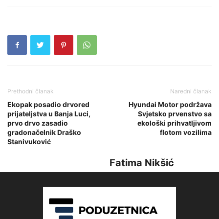
Prethodni članak
Naredni članak
Ekopak posadio drvored
Hyundai Motor podržava
prijateljstva u Banja Luci,
Svjetsko prvenstvo sa
prvo drvo zasadio
ekološki prihvatljivom
gradonačelnik Draško
flotom vozilima
Stanivuković
Fatima Nikšić