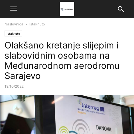
Naslovnica
Istaknuto
Istaknuto
Olakšano kretanje slijepim i
slabovidnim osobama na
Međunarodnom aerodromu
Sarajevo
19/10/2022