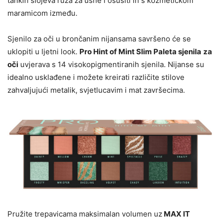
tankih slojeva ruža za usne i osušiti ih s kozmetičkom
maramicom između.
Sjenilo za oči u brončanim nijansama savršeno će se
uklopiti u ljetni look.
Pro Hint of Mint Slim Paleta sjenila
za
oči
uvjerava s 14 visokopigmentiranih sjenila. Nijanse su
idealno usklađene i možete kreirati različite stilove
zahvaljujući metalik, svjetlucavim i mat završecima.
Pružite trepavicama maksimalan volumen uz
MAX IT