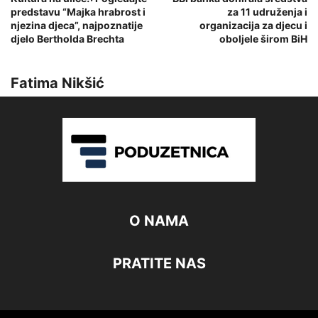
predstavu “Majka hrabrost i
za 11 udruženja i
njezina djeca”, najpoznatije
organizacija za djecu i
djelo Bertholda Brechta
oboljele širom BiH
Fatima Nikšić
O NAMA
PRATITE NAS