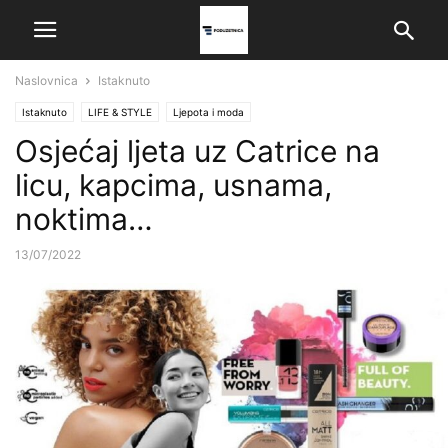
Naslovnica
Istaknuto
Istaknuto
LIFE & STYLE
Ljepota i moda
Osjećaj ljeta uz Catrice na
licu, kapcima, usnama,
noktima…
13/07/2022