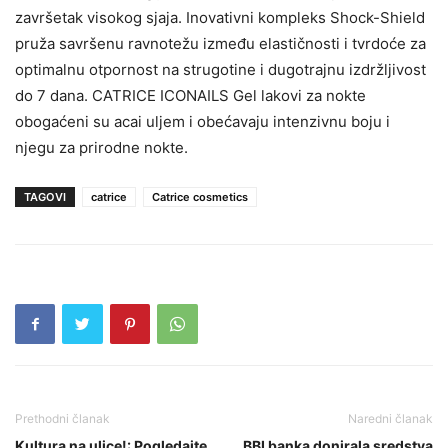
završetak visokog sjaja. Inovativni kompleks Shock-Shield
pruža savršenu ravnotežu između elastičnosti i tvrdoće za
optimalnu otpornost na strugotine i dugotrajnu izdržljivost
do 7 dana. CATRICE ICONAILS Gel lakovi za nokte
obogaćeni su acai uljem i obećavaju intenzivnu boju i
njegu za prirodne nokte.
TAGOVI
catrice
Catrice cosmetics
Prethodni članak
Naredni članak
Kultura na ulice!: Pogledajte
BBI banka donirala sredstva