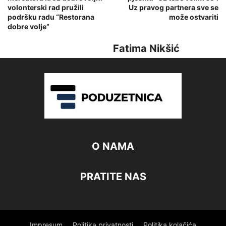
volonterski rad pružili
Uz pravog partnera sve se
podršku radu “Restorana
može ostvariti
dobre volje”
Fatima Nikšić
O NAMA
PRATITE NAS
Impresum
Politika privatnosti
Politika kolačića