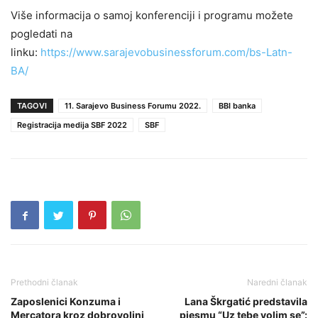
Više informacija o samoj konferenciji i programu možete
pogledati na
linku:
https://www.sarajevobusinessforum.com/bs-Latn-
BA/
TAGOVI
11. Sarajevo Business Forumu 2022.
BBI banka
Registracija medija SBF 2022
SBF
Prethodni članak
Naredni članak
Zaposlenici Konzuma i
Lana Škrgatić predstavila
Mercatora kroz dobrovoljni
pjesmu “Uz tebe volim se”: