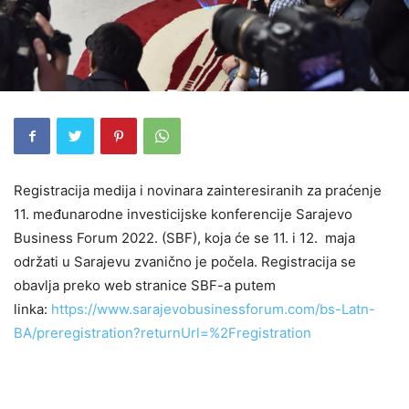
Registracija medija i novinara zainteresiranih za praćenje
11. međunarodne investicijske konferencije Sarajevo
Business Forum 2022. (SBF), koja će se 11. i 12. maja
održati u Sarajevu zvanično je počela. Registracija se
obavlja preko web stranice SBF-a putem
linka:
https://www.sarajevobusinessforum.com/bs-Latn-
BA/preregistration?returnUrl=%2Fregistration