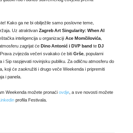
ste! Kako ga ne bi obilježile samo poslovne teme,
ržaja. Uz atraktivan
Zagreb Art Singularity: When AI
ještačka inteligencija u organizaciji
Ace Momčilovića
,
 atmosferu zagrijat će
Dino Antonić i DVP band
te
DJ
 Prava zvijezda večeri svakako će biti
Grše
, popularni
i Sip raspjevati rovinjsku publiku. Za odličnu atmosferu do
, koji će zaokružiti i drugo veče Weekenda i pripremiti
ja i panela.
program Weekenda možete pronaći
ovdje
, a sve novosti možete
Linkedin
profila Festivala.