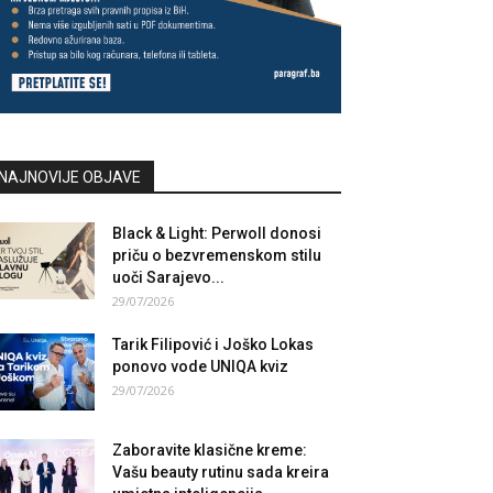
NAJNOVIJE OBJAVE
Black & Light: Perwoll donosi
priču o bezvremenskom stilu
uoči Sarajevo...
29/07/2026
Tarik Filipović i Joško Lokas
ponovo vode UNIQA kviz
29/07/2026
Zaboravite klasične kreme:
Vašu beauty rutinu sada kreira