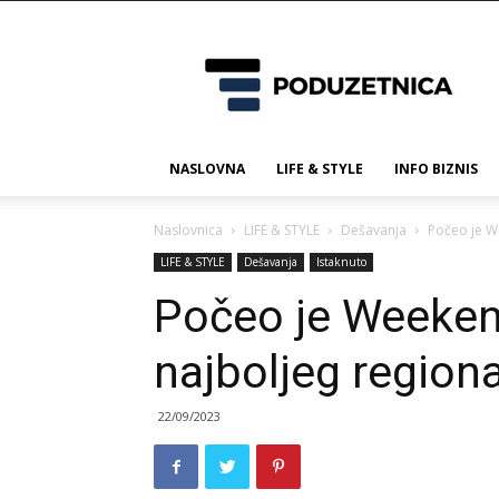
Poduzetnica.ba
NASLOVNA
LIFE & STYLE
INFO BIZNIS
Naslovnica
LIFE & STYLE
Dešavanja
Počeo je We
LIFE & STYLE
Dešavanja
Istaknuto
Počeo je Weeken
najboljeg regiona
22/09/2023