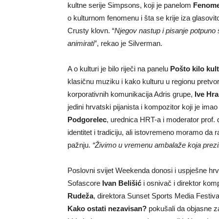
kultne serije Simpsons, koji je panelom
Fenome
o kulturnom fenomenu i šta se krije iza glasovit
Crusty klovn. “
Njegov nastup i pisanje potpuno su
animirati
”, rekao je Silverman.
A o kulturi je bilo riječi na panelu
Pošto kilo kul
klasičnu muziku i kako kulturu u regionu pretvor
korporativnih komunikacija Adris grupe,
Ive Hra
jedini hrvatski pijanista i kompozitor koji je im
Podgorelec
, urednica HRT-a i moderator prof. 
identitet i tradiciju, ali istovremeno moramo da
pažnju.
“Živimo u vremenu ambalaže koja prezir
Poslovni svijet Weekenda donosi i uspješne hrvat
Sofascore
Ivan Belišić
i osnivač i direktor ko
Rudeža
, direktora Sunset Sports Media Festival
Kako ostati nezavisan?
pokušali da objasne za