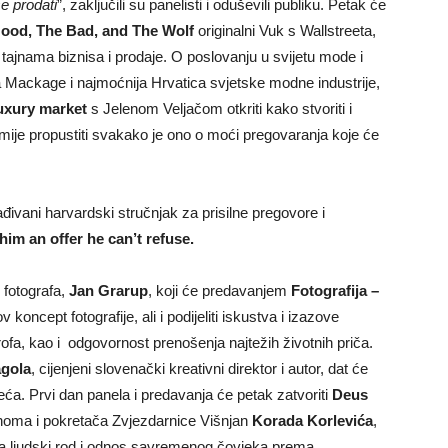
e prodati
”, zaključili su panelisti i oduševili publiku. Petak će
ood, The Bad, and The Wolf
originalni Vuk s Wallstreeta,
o tajnama biznisa i prodaje. O poslovanju u svijetu mode i
Mackage i najmoćnija Hrvatica svjetske modne industrije,
luxury market
s Jelenom Veljačom otkriti kako stvoriti i
smije propustiti svakako je ono o moći pregovaranja koje će
đivani harvardski stručnjak za prisilne pregovore i
im an offer he can’t refuse.
 fotografa,
Jan Grarup
, koji će predavanjem
Fotografija –
v koncept fotografije, ali i podijeliti iskustva i izazove
trofa, kao i odgovornost prenošenja najtežih životnih priča.
agola
, cijenjeni slovenački kreativni direktor i autor, dat će
eća. Prvi dan panela i predavanja će petak zatvoriti
Deus
noma i pokretača Zvjezdarnice Višnjan
Korada Korlevića
,
je na ljudski rod i odnos savremenog čovjeka prema