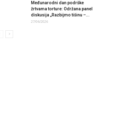
Međunarodni dan podrške
žrtvama torture: Održana panel
diskusija „Razbijmo tišinu –...
27/06/2026