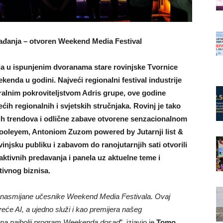
ađanja – otvoren Weekend Media Festival
a u ispunjenim dvoranama stare rovinjske Tvornice
enda u godini. Najveći regionalni festival industrije
ralnim pokroviteljstvom Adris grupe, ove godine
ćih regionalnih i svjetskih stručnjaka. Rovinj je tako
ih trendova i odlične zabave otvorene senzacionalnom
oleyem, Antoniom Zuzom powered by Jutarnji list &
vinjsku publiku i zabavom do ranojutarnjih sati otvorili
ktivnih predavanja i panela uz aktuelne teme i
ivnog biznisa.
m nasmijane učesnike Weekend Media Festivala. Ovaj
će AI, a ujedno služi i kao premijera našeg
 na najbolji program Weekenda dosad
”, izjavio je
Tomo