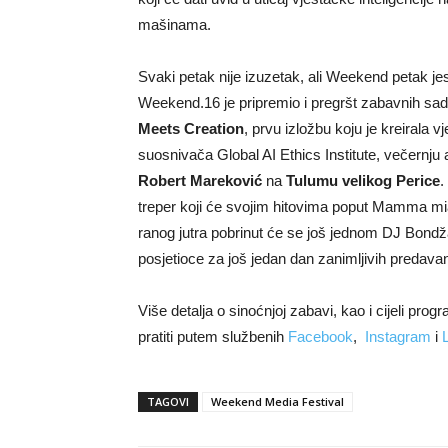
mašinama.
Svaki petak nije izuzetak, ali Weekend petak je
Weekend.16 je pripremio i pregršt zabavnih sad
Meets Creation
, prvu izložbu koju je kreirala v
suosnivača Global AI Ethics Institute, večernju
Robert Mareković
na
Tulumu velikog Perice
.
treper koji će svojim hitovima poput Mamma mia 
ranog jutra pobrinut će se još jednom DJ Bondža
posjetioce za još jedan dan zanimljivih predavan
Više detalja o sinoćnjoj zabavi, kao i cijeli 
pratiti putem službenih
Facebook
,
Instagram
i
TAGOVI
Weekend Media Festival