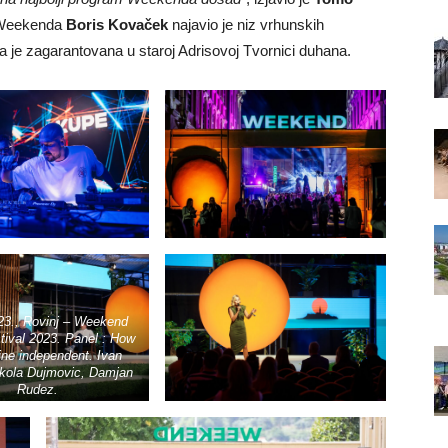
r Weekenda
Boris Kovaček
najavio je niz vrhunskih
ja je zagarantovana u staroj Adrisovoj Tvornici duhana.
23., Rovinj – Weekend
tival 2023. Panel : How
ine independent. Ivan
ikola Dujmovic, Damjan
Rudez.