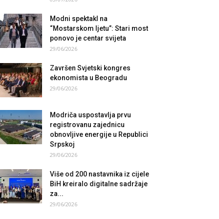
Modni spektakl na
“Mostarskom ljetu”: Stari most
ponovo je centar svijeta
29/06/2026
Završen Svjetski kongres
ekonomista u Beogradu
29/06/2026
Modriča uspostavlja prvu
registrovanu zajednicu
obnovljive energije u Republici
Srpskoj
29/06/2026
Više od 200 nastavnika iz cijele
BiH kreiralo digitalne sadržaje
za...
29/06/2026