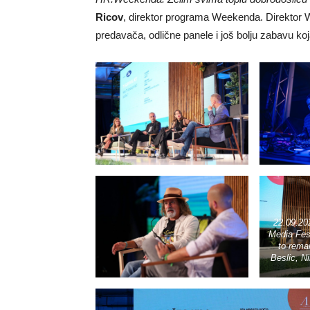
Ricov
, direktor programa Weekenda. Direkto
predavača, odlične panele i još bolju zabavu ko
22.09.20
Media Fes
to rema
Beslic, N