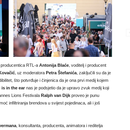
na producentica RTL-a
Antonija Blaće
, voditelj i producent
Kovačić
, uz moderatora
Petra Štefanića
, zaključili su da je
ibilitet, što potvrđuje i činjenica da je ona prvi medij kojem
 is in the ear
nas je podsjetio da je upravo zvuk medij koji
annes Lions Festivala
Ralph van Dijk
proveo je punu
ć infiltriranja brendova u svijest pojedinaca, ali i još
lvermana
, konsultanta, producenta, animatora i reditelja