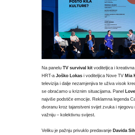
Na panelu
TV survival kit
voditeljica i kreativ
HRT-a
Joško Lokas
i voditeljica Nove TV
Mia 
televizija i dalje nezamjenjiva te uživa visok kred
se obraćamo u kriznim situacijama. Panel
Love
najviše podstiče emocije. Reklamna legenda C
dvoranu kroz tajanstveni svijet zvuka i njegovu mo
važniju – kolektivnu svijest.
Veliku je pažnju privuklo predavanje
Davida Si