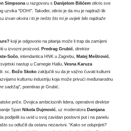
n Simpsona
u razgovoru s
Danijelom Bilićem
otkrio sve
og uzvika “DOH!”. Također, otkrio je da mu je najdraži lik
 izvan okvira i to je nešto što mi je uvijek bilo najdraže
ture?
koji je odgovorio na pitanja može li trap da zamijeni
iti u izvozni proizvod.
Predrag Grubić
, direktor
ste-Sočo
, intendantica HNK u Zagrebu,
Matej Meštrović
,
ao svjetski nastup u Carnegie Hallu,
Vesna Karuza
dr. sc.
Božo Skoko
zaključili su da je važno čuvati kulturni
 razvijamo kulturnu industriju koja može privući međunarodnu
e sadržaj”,
poentirao je Grubić.
ske priče. Dvojica ambicioznih lidera, operativni direktor
mpanije Span
Nikola Dujmović
, uz moderatora
Damjana
a podijelili su uvid u svoj zavidan poslovni put i na panelu
što su odlučili da ostanu nezavisni. “
Kako se oduprijeti?