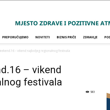
PREPORUČUJEMO
NOVITETI
BIZNIS PRIČE
ZDRAVLJE
PO
ekend.16 – vikend najboljeg regionalnog festivala
d.16 – vikend
lnog festivala
583