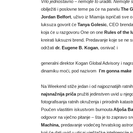
Vrlo jednostavno – nemojte to uraditi. Nemojte s
obilježiti i poslovne teme pa će na panelu
The G
Jordan Belfort
, uživo iz Miamija ispričati sve 
luksuza govorit će
Tanya Golesic
, CEO brenda 
koja će u razgovoru One on one
Rules of the 
kreirati luksuzni brend. Predavanje koje se ne 
održati
dr. Eugene B. Kogan
, osnivač i
generalni direktor Kogan Global Advisory i nagra
dinamiku moći, pod nazivom
I’m gonna make h
Na Weekend stiže jedan i od najpoznatijih ratnih
najsnažnija priča
pružiti jedinstven uvid u njego
fotografisanja ratnih okruženja i prirodnih katas
Poučen vlastitim iskustvom burnouta
Aljoša B
odgovor na vječno pitanje – šta je to zapravo sr
Machina,
predavanje vodećeg hrvatskog astro
koji će dati uvid u uticaj vještačke inteligenci