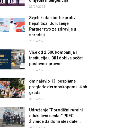
umjetna inteligencija
29/07/2026
Svjetski dan borbe protiv
hepatitisa: Udruženje
Partnerstvo za zdravlje u
saradnji...
20/07/2026
Više od 2.500 kompanija i
institucija u BiH dobiva pečat
poslovno-pravne...
10/07/2026
dm najavio 13. besplatne
preglede dermoskopom u 4 bh.
grada
08/07/2026
Udruženje “Porodični ruralni
edukativni centar” PREC
Živinice da donirate i date...
03/07/2026