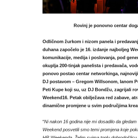
Rovinj je ponovno centar dog
Odličnom žurkom i nizom panela i predavanj
duhana započelo je 16. izdanje najboljeg Week
komunikacije, medija i poslovanja, pod gene
okuplja 200-tinjak panelista i predavača, vode
ponovo postao centar networkinga, najnovij
DJ postavom – Gregom Willsonom, Ianom Po
Peti Kupe koji su, uz DJ Bondžu, zagrijali ro
Weekend16. Petak obilježava red zabave, atra
dinamične promjene u svim područjima kreat
“
Ni nakon 16 godina nije mi dosadilo da gleda
Weekend posvetili smo temi promjena koje pokre
HR.Weekenda. Želim svima toplu dobrodošlicu