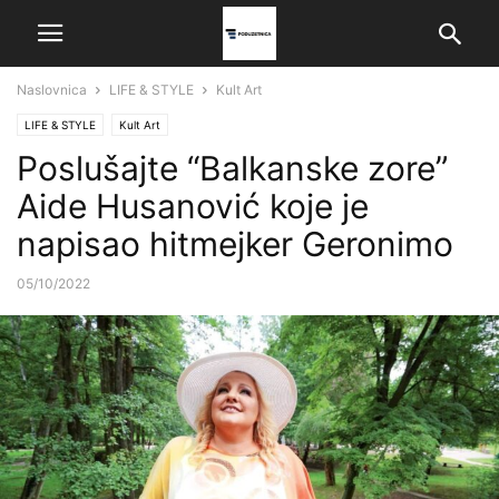
Naslovnica
LIFE & STYLE
Kult Art
LIFE & STYLE
Kult Art
Poslušajte “Balkanske zore”
Aide Husanović koje je
napisao hitmejker Geronimo
05/10/2022