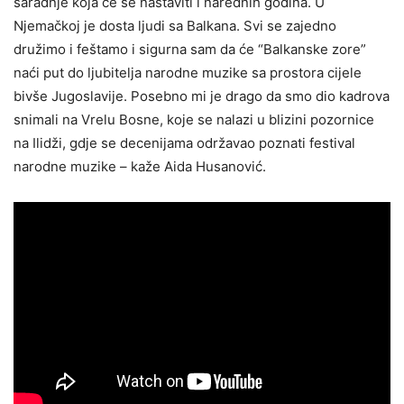
saradnje koja će se nastaviti i narednih godina. U
Njemačkoj je dosta ljudi sa Balkana. Svi se zajedno
družimo i feštamo i sigurna sam da će “Balkanske zore”
naći put do ljubitelja narodne muzike sa prostora cijele
bivše Jugoslavije. Posebno mi je drago da smo dio kadrova
snimali na Vrelu Bosne, koje se nalazi u blizini pozornice
na Ilidži, gdje se decenijama održavao poznati festival
narodne muzike – kaže Aida Husanović.