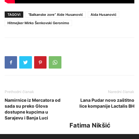
TAGOVI
“Balkanske zore” Aide Husanović
Aida Husanović
Hitmejker Mirko Šenkovski Geronimo
Prethodni članak
Naredni članak
Namirnice iz Mercatora od
Lana Pudar novo zaštitno
sada su preko Glova
lice kompanije Lactalis BH
dostupne kupcima u
Sarajevu i Banja Luci
Fatima Nikšić