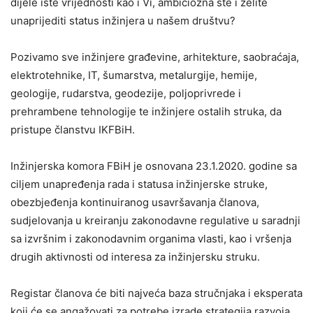
dijele iste vrijednosti kao i Vi, ambiciozna ste i želite
unaprijediti status inžinjera u našem društvu?
Pozivamo sve inžinjere građevine, arhitekture, saobraćaja,
elektrotehnike, IT, šumarstva, metalurgije, hemije,
geologije, rudarstva, geodezije, poljoprivrede i
prehrambene tehnologije te inžinjere ostalih struka, da
pristupe članstvu IKFBiH.
Inžinjerska komora FBiH je osnovana 23.1.2020. godine sa
ciljem unapređenja rada i statusa inžinjerske struke,
obezbjeđenja kontinuiranog usavršavanja članova,
sudjelovanja u kreiranju zakonodavne regulative u saradnji
sa izvršnim i zakonodavnim organima vlasti, kao i vršenja
drugih aktivnosti od interesa za inžinjersku struku.
Registar članova će biti najveća baza stručnjaka i eksperata
koji će se angažovati za potrebe izrade strategija razvoja,