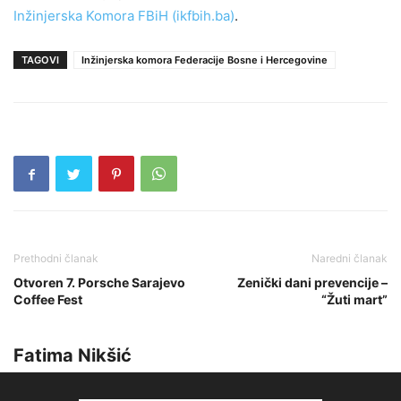
Inžinjerska Komora FBiH (ikfbih.ba)
.
TAGOVI
Inžinjerska komora Federacije Bosne i Hercegovine
Prethodni članak
Naredni članak
Otvoren 7. Porsche Sarajevo
Zenički dani prevencije –
Coffee Fest
“Žuti mart”
Fatima Nikšić