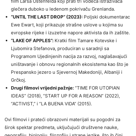
film Larsa Ostenfelda koji prati tri vodeća istraživača
glečera duboko u ledenom pokrivaču Grenlanda.
“UNTIL THE LAST DROP” (2023):
Poljski dokumentarac
Ewe Ewart, koji prikazuje strašne uslove u kojima su
evropske rijeke i izuzetne napore aktivista da ih zaštite.
“LAKE OF APPLES”:
Kratki film Tamare Kotevske i
Ljubomira Stefanova, produciran u saradnji sa
Programom Ujedinjenih nacija za razvoj, naglašavajući
uništavanje i obnovu regionalnih ekosistema kao što je
Prespansko jezero u Sjevernoj Makedoniji, Albaniji i
Grčkoj.
Drugi filmovi vrijedni pažnje:
“TIME FOR UTOPIAN
IDEAS” (2018), “START UP FOR A REASON” (2022),
“ACTIVIST,” i “LA BUENA VIDA” (2015).
Ovi filmovi i prateći obrazovni materijali su pogodni za
širok spektar predmeta, uključujući društvene nauke,
geografiju, biologiju, filozofiju i strane jezike, što ih čini