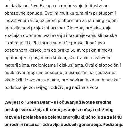
postavlja održivu Evropu u centar svoje jedinstvene
obrazovne ponude. Svojim multikulturalnim pristupom i
inovativnom višejezičnom platformom za striming kojom
upravlja novi projektni partner Cincopa, projekat daje
značajan doprinos uvažavanju i razumijevanju klimatske
strategije EU. Platforma se može pohvaliti pažljivo
odabranom kolekcijom od preko 50 evropskih filmova,
upotpunjena posjetama kinima, ažuriranim nastavnim
materijalima, radionicama i diskusijama. Ovaj cjelogodišnji
edukativni program posebno je usmjeren na rješavanje
ekoloških izazova za mlade, promoviranje zelenih navika i
podsticanje zdravijeg i održivijeg načina života.
„Svijest o “Green Deal”- u i očuvanju životne sredine
postaje sve važnija. Razumijevanje značaja održivog
razvoja i prelaska na zelenu energiju ključno je za zaštitu
prirodnih resursa i zdravlje budućih generacija. Podizanje