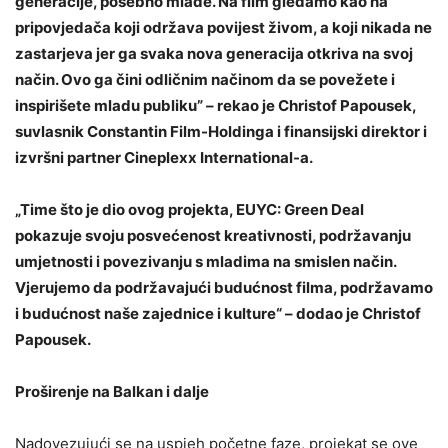
generacije, posebno mlade. Na film gledamo kao na
pripovjedača koji održava povijest živom, a koji nikada ne
zastarjeva jer ga svaka nova generacija otkriva na svoj
način. Ovo ga čini odličnim načinom da se povežete i
inspirišete mladu publiku” – rekao je Christof Papousek,
suvlasnik Constantin Film-Holdinga i finansijski direktor i
izvršni partner Cineplexx International-a.
„Time što je dio ovog projekta, EUYC: Green Deal
pokazuje svoju posvećenost kreativnosti, podržavanju
umjetnosti i povezivanju s mladima na smislen način.
Vjerujemo da podržavajući budućnost filma, podržavamo
i budućnost naše zajednice i kulture“ – dodao je Christof
Papousek.
Proširenje na Balkan i dalje
Nadovezujući se na uspjeh početne faze, projekat se ove