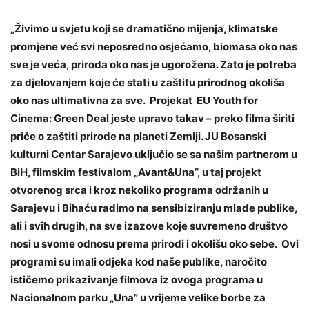
„Živimo u svjetu koji se dramatično mijenja, klimatske
promjene već svi neposredno osjećamo, biomasa oko nas
sve je veća, priroda oko nas je ugorožena. Zato je potreba
za djelovanjem koje će stati u zaštitu prirodnog okoliša
oko nas ultimativna za sve. Projekat EU Youth for
Cinema: Green Deal jeste upravo takav – preko filma širiti
priče o zaštiti prirode na planeti Zemlji. JU Bosanski
kulturni Centar Sarajevo uključio se sa našim partnerom u
BiH, filmskim festivalom „Avant&Una”, u taj projekt
otvorenog srca i kroz nekoliko programa održanih u
Sarajevu i Bihaću radimo na sensibiziranju mlade publike,
ali i svih drugih, na sve izazove koje suvremeno društvo
nosi u svome odnosu prema prirodi i okolišu oko sebe. Ovi
programi su imali odjeka kod naše publike, naročito
ističemo prikazivanje filmova iz ovoga programa u
Nacionalnom parku „Una” u vrijeme velike borbe za