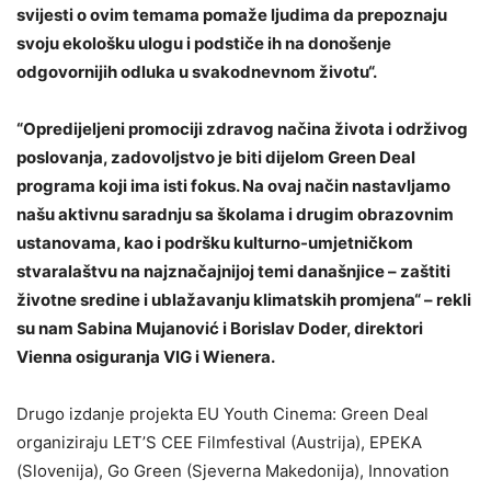
svijesti o ovim temama pomaže ljudima da prepoznaju
svoju ekološku ulogu i podstiče ih na donošenje
odgovornijih odluka u svakodnevnom životu“.
“Opredijeljeni promociji zdravog načina života i održivog
poslovanja, zadovoljstvo je biti dijelom Green Deal
programa koji ima isti fokus. Na ovaj način nastavljamo
našu aktivnu saradnju sa školama i drugim obrazovnim
ustanovama, kao i podršku kulturno-umjetničkom
stvaralaštvu na najznačajnijoj temi današnjice – zaštiti
životne sredine i ublažavanju klimatskih promjena“ – rekli
su nam Sabina Mujanović i Borislav Doder, direktori
Vienna osiguranja VIG i Wienera.
Drugo izdanje projekta EU Youth Cinema: Green Deal
organiziraju LET’S CEE Filmfestival (Austrija), EPEKA
(Slovenija), Go Green (Sjeverna Makedonija), Innovation