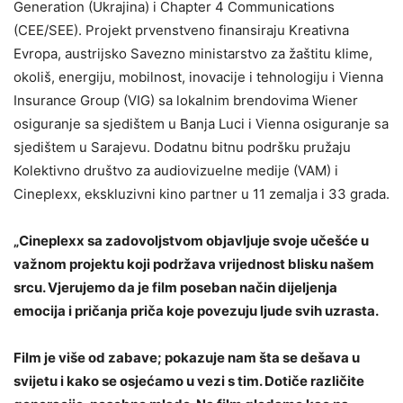
Generation (Ukrajina) i Chapter 4 Communications
(CEE/SEE). Projekt prvenstveno finansiraju Kreativna
Evropa, austrijsko Savezno ministarstvo za žaštitu klime,
okoliš, energiju, mobilnost, inovacije i tehnologiju i Vienna
Insurance Group (VIG) sa lokalnim brendovima Wiener
osiguranje sa sjedištem u Banja Luci i Vienna osiguranje sa
sjedištem u Sarajevu. Dodatnu bitnu podršku pružaju
Kolektivno društvo za audiovizuelne medije (VAM) i
Cineplexx, ekskluzivni kino partner u 11 zemalja i 33 grada.
„Cineplexx sa zadovoljstvom objavljuje svoje učešće u
važnom projektu koji podržava vrijednost blisku našem
srcu. Vjerujemo da je film poseban način dijeljenja
emocija i pričanja priča koje povezuju ljude svih uzrasta.
Film je više od zabave; pokazuje nam šta se dešava u
svijetu i kako se osjećamo u vezi s tim. Dotiče različite