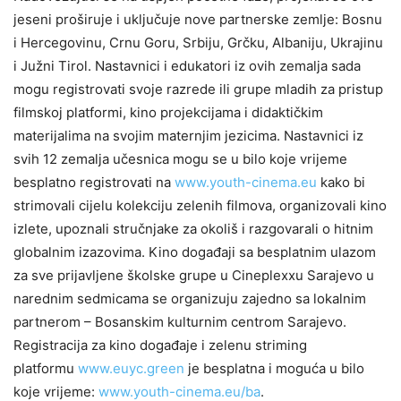
jeseni proširuje i uključuje nove partnerske zemlje: Bosnu
i Hercegovinu, Crnu Goru, Srbiju, Grčku, Albaniju, Ukrajinu
i Južni Tirol. Nastavnici i edukatori iz ovih zemalja sada
mogu registrovati svoje razrede ili grupe mladih za pristup
filmskoj platformi, kino projekcijama i didaktičkim
materijalima na svojim maternjim jezicima. Nastavnici iz
svih 12 zemalja učesnica mogu se u bilo koje vrijeme
besplatno registrovati na
www.youth-cinema.eu
kako bi
strimovali cijelu kolekciju zelenih filmova, organizovali kino
izlete, upoznali stručnjake za okoliš i razgovarali o hitnim
globalnim izazovima. Kino događaji sa besplatnim ulazom
za sve prijavljene školske grupe u Cineplexxu Sarajevo u
narednim sedmicama se organizuju zajedno sa lokalnim
partnerom – Bosanskim kulturnim centrom Sarajevo.
Registracija za kino događaje i zelenu striming
platformu
www.euyc.green
je besplatna i moguća u bilo
koje vrijeme:
www.youth-cinema.eu/ba
.