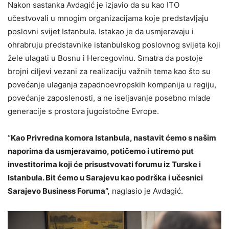
Nakon sastanka Avdagić je izjavio da su kao ITO
učestvovali u mnogim organizacijama koje predstavljaju
poslovni svijet Istanbula. Istakao je da usmjeravaju i
ohrabruju predstavnike istanbulskog poslovnog svijeta koji
žele ulagati u Bosnu i Hercegovinu. Smatra da postoje
brojni ciljevi vezani za realizaciju važnih tema kao što su
povećanje ulaganja zapadnoevropskih kompanija u regiju,
povećanje zaposlenosti, a ne iseljavanje posebno mlade
generacije s prostora jugoistočne Evrope.
“
Kao Privredna komora Istanbula, nastavit ćemo s našim
naporima da usmjeravamo, potičemo i utiremo put
investitorima koji će prisustvovati forumu iz Turske i
Istanbula. Bit ćemo u Sarajevu kao podrška i učesnici
Sarajevo Business Foruma”,
naglasio je Avdagić.