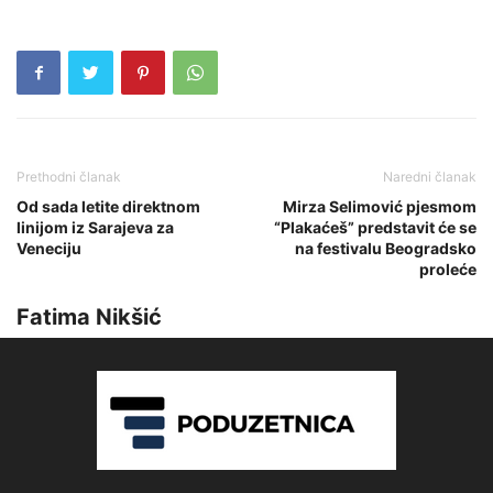
Prethodni članak
Naredni članak
Od sada letite direktnom
Mirza Selimović pjesmom
linijom iz Sarajeva za
“Plakaćeš” predstavit će se
Veneciju
na festivalu Beogradsko
proleće
Fatima Nikšić