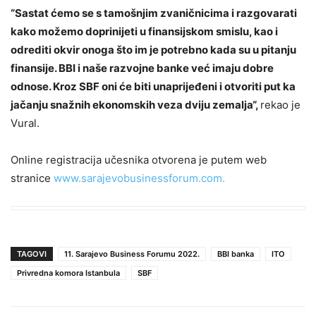
“Sastat ćemo se s tamošnjim zvaničnicima i razgovarati
kako možemo doprinijeti u finansijskom smislu, kao i
odrediti okvir onoga što im je potrebno kada su u pitanju
finansije. BBI i naše razvojne banke već imaju dobre
odnose. Kroz SBF oni će biti unaprijeđeni i otvoriti put ka
jačanju snažnih ekonomskih veza dviju zemalja“,
rekao je
Vural.
Online registracija učesnika otvorena je putem web
stranice
www.sarajevobusinessforum.com.
TAGOVI
11. Sarajevo Business Forumu 2022.
BBI banka
ITO
Privredna komora Istanbula
SBF