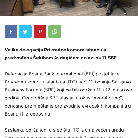
Velika delegacija Privredne komore Istanbula
predvođena Šekibom Avdagićem dolazi na 11. SBF
Delegacija Bosna Bank International (BBI) posjetila je
Privrednu komoru Istanbula (ITO) uoči 11. izdanja Sarajevo
Business Foruma (SBF) koji će biti održan 11. i 12. maja ove
godine. Ovogodišnji SBF stavlja u fokus “nearshoring”,
odnosno premještanje proizvodnje evropskih kompanija u
Bosnu i Hercegovinu.
Sastanku održanom u sjedištu ITO-a u najvećem gradu
Turske prisustvovali su predsjednik Privredne komore