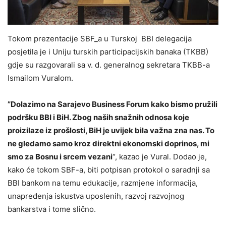
Tokom prezentacije SBF_a u Turskoj BBI delegacija
posjetila je i Uniju turskih participacijskih banaka (TKBB)
gdje su razgovarali sa v. d. generalnog sekretara TKBB-a
Ismailom Vuralom.
”Dolazimo na Sarajevo Business Forum kako bismo pružili
podršku BBI i BiH. Zbog naših snažnih odnosa koje
proizilaze iz prošlosti, BiH je uvijek bila važna zna nas. To
ne gledamo samo kroz direktni ekonomski doprinos, mi
smo za Bosnu i srcem vezani
“, kazao je Vural. Dodao je,
kako će tokom SBF-a, biti potpisan protokol o saradnji sa
BBI bankom na temu edukacije, razmjene informacija,
unapređenja iskustva uposlenih, razvoj razvojnog
bankarstva i tome slično.