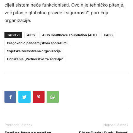
cijeli sistem neće funkcionisati. Ovo nije tehničko pitanje,
već pitanje globalne pravde i sigurnosti“, poručuju
organizacije.
TAGOVI
AIDS
AIDS Healthcare Foundation (AHF)
PABS
Pregovori o pandemijskom sporazumu
Svjetska zdravstvena organizacija
Udruženje „Partnerstvo za zdravlje“
Prethodni članak
Naredni članak
Snažne žene za snažan
Eldar Dudo: Svaki četvrti