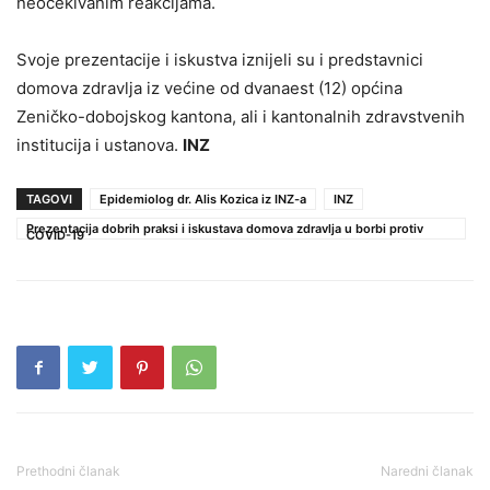
neočekivanim reakcijama.
Svoje prezentacije i iskustva iznijeli su i predstavnici
domova zdravlja iz većine od dvanaest (12) općina
Zeničko-dobojskog kantona, ali i kantonalnih zdravstvenih
institucija i ustanova.
INZ
TAGOVI
Epidemiolog dr. Alis Kozica iz INZ-a
INZ
Prezentacija dobrih praksi i iskustava domova zdravlja u borbi protiv
COVID-19
Prethodni članak
Naredni članak