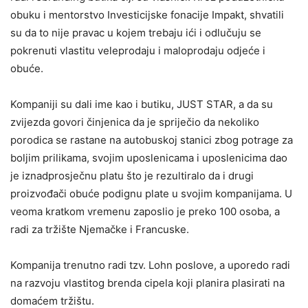
obuku i mentorstvo Investicijske fonacije Impakt, shvatili
su da to nije pravac u kojem trebaju ići i odlučuju se
pokrenuti vlastitu veleprodaju i maloprodaju odjeće i
obuće.
Kompaniji su dali ime kao i butiku, JUST STAR, a da su
zvijezda govori činjenica da je spriječio da nekoliko
porodica se rastane na autobuskoj stanici zbog potrage za
boljim prilikama, svojim uposlenicama i uposlenicima dao
je iznadprosječnu platu što je rezultiralo da i drugi
proizvođači obuće podignu plate u svojim kompanijama. U
veoma kratkom vremenu zaposlio je preko 100 osoba, a
radi za tržište Njemačke i Francuske.
Kompanija trenutno radi tzv. Lohn poslove, a uporedo radi
na razvoju vlastitog brenda cipela koji planira plasirati na
domaćem tržištu.