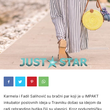
Karmela i Fadil Salihović su bračni par koji je u IMPAKT
inkubator poslovnih ideja u Travniku došao sa idejom da
radi rebranding butika čiji su vlasnici. Kroz poduzetničku