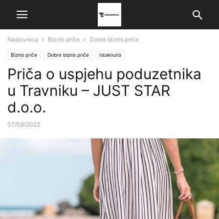
Naslovnica
Biznis priče
Dobre biznis priče
Biznis priče
Dobre biznis priče
Istaknuto
Priča o uspjehu poduzetnika
u Travniku – JUST STAR
d.o.o.
07/08/2022