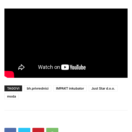
TAGOVI
bh.privrednici
IMPAKT inkubator
Just Star d.o.o.
moda