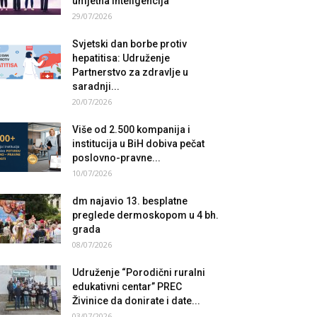
umjetna inteligencija
29/07/2026
Svjetski dan borbe protiv
hepatitisa: Udruženje
Partnerstvo za zdravlje u
saradnji...
20/07/2026
Više od 2.500 kompanija i
institucija u BiH dobiva pečat
poslovno-pravne...
10/07/2026
dm najavio 13. besplatne
preglede dermoskopom u 4 bh.
grada
08/07/2026
Udruženje “Porodični ruralni
edukativni centar” PREC
Živinice da donirate i date...
03/07/2026