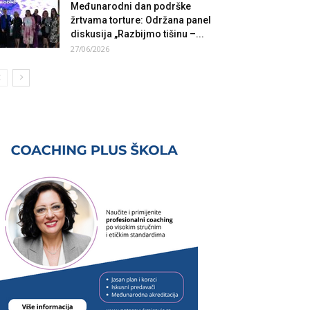
Međunarodni dan podrške
žrtvama torture: Održana panel
diskusija „Razbijmo tišinu –...
27/06/2026