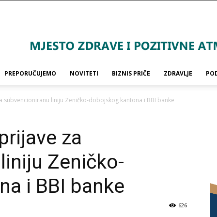
PREPORUČUJEMO
NOVITETI
BIZNIS PRIČE
ZDRAVLJE
PO
a subvencioniranu liniju Zeničko-dobojskog kantona i BBI banke
prijave za
liniju Zeničko-
na i BBI banke
626