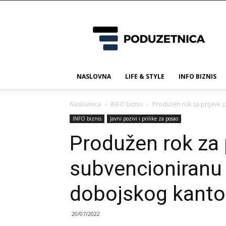
Poduzetnica.ba
NASLOVNA
LIFE & STYLE
INFO BIZNIS
Naslovnica
INFO biznis
Produžen rok za prijave z
INFO biznis
Javni pozivi i prilike za posao
Produžen rok za 
subvencioniranu 
dobojskog kanto
20/07/2022