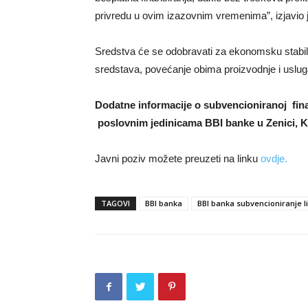
privredu u ovim izazovnim vremenima”, izjavio j
Sredstva će se odobravati za ekonomsku stabili
sredstava, povećanje obima proizvodnje i uslug
Dodatne informacije o subvencioniranoj finans
poslovnim jedinicama BBI banke u Zenici, K
Javni poziv možete preuzeti na linku
ovdje.
TAGOVI
BBI banka
BBI banka subvencioniranje l