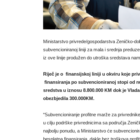
Ministarstvo privrede/gospodarstva Zeničko-do
subvencioniranoj liniji za mala i srednja predu
iz ove linije produžen do utroška sredstava nam
Riječ je o finansijskoj liniji u okviru koje 
finansiranja po subvencioniranoj stopi od nu
sredstva u iznosu 8.800.000 KM dok je Vlad
obezbjedila 300.000KM.
“Subvencioniranje profitne marže za privrednik
u cilju podrške privrednicima sa područja Zeni
najbolju ponudu, a Ministarstvo će subvencionira
besplatna finansiranja, dakle bez troškova prof