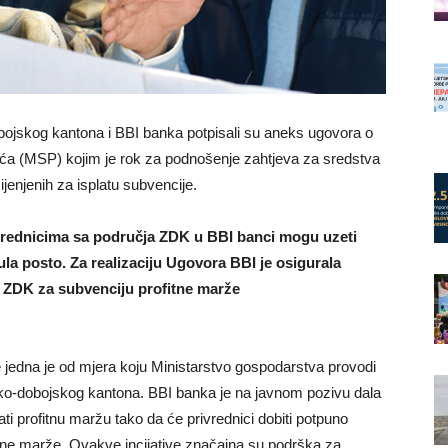
bojskog kantona i BBI banka potpisali su aneks ugovora o
zeća (MSP) kojim je rok za podnošenje zahtjeva za sredstva
ijenjenih za isplatu subvencije.
privrednicima sa područja ZDK u BBI banci mogu uzeti
la posto. Za realizaciju Ugovora BBI je osigurala
a ZDK za subvenciju profitne marže
e jedna je od mjera koju Ministarstvo gospodarstva provodi
čko-dobojskog kantona. BBI banka je na javnom pozivu dala
ti profitnu maržu tako da će privrednici dobiti potpuno
itne marže. Ovakve incijative značajna su podrška za