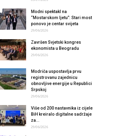
Modni spektakl na
“Mostarskom ljetu”: Stari most
ponovo je centar svijeta
29/06/2026
Završen Svjetski kongres
ekonomista u Beogradu
29/06/2026
Modriča uspostavlja prvu
registrovanu zajednicu
obnovljive energije u Republici
Srpskoj
29/06/2026
Više od 200 nastavnika iz cijele
BiH kreiralo digitalne sadržaje
za...
29/06/2026