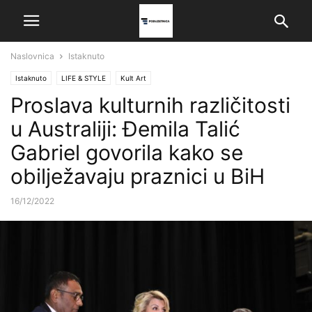
Naslovnica
Istaknuto
Istaknuto
LIFE & STYLE
Kult Art
Proslava kulturnih različitosti
u Australiji: Đemila Talić
Gabriel govorila kako se
obilježavaju praznici u BiH
16/12/2022