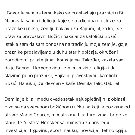
-Govorila sam na temu kako se proslavljaju praznici u BiH.
Napravila sam tri delicije koje se tradicionalno služe za
praznike u našoj zemlji, baklavu za Bajram, hljeb koji se
pravi za pravoslavni Božić i bakalar za katolički Božić.
Istakla sam da sam ponosna na tradiciju moje zemlje, gdje
praznike proslavljamo u duhu starih običaja, okruženi
porodicom, prijateljima i komšijama. Također, kazala sam
da je Bosna i Hercegovina zemlja sa više religija i da
slavimo puno praznika, Bajram, pravoslavni i katolički
Božić, Hanuku, Đurđevdan – kaže Đemila Talić Gabriel.
Đemila je bila i među dvadesetak najuspješnijih iz oblasti
biznisa na svečanom božićnom ručku na koji je pozvana od
strane Marka Courea, ministra multikulturalizma i brige za
stare, te Alistera Henskensa, ministra za privredu,
investicije i trgovinu, sport, nauku, inovacije i tehnologiju.