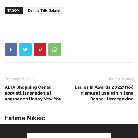
TAGOVI
Đemila Talić Gabriel
Prethodni članak
Naredni članak
ALTA Shopping Centar:
Ladies In Awards 2022: Noć
popusti, iznenađenja i
glamura i uspješnih žena
nagrade za Happy New You
Bosne i Hercegovine
Fatima Nikšić