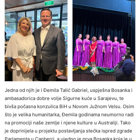
Jedna od njih je i Đemila Talić Gabriel, uspješna Bosanka i
ambasadorica dobre volje Sigurne kuće u Sarajevu, te
bivša počasna konzulica BiH u Novom Južnom Velsu. Osim
što je velika humanitarka, Đemila godinama neumorno radi
na promociji naše zemlje i njene kulture u Australiji. Tako
je doprinijela u projektu postavljanja stećka ispred zgrade
Parlamenta u Canberri, a ujedno je prva Bosanka koja je u