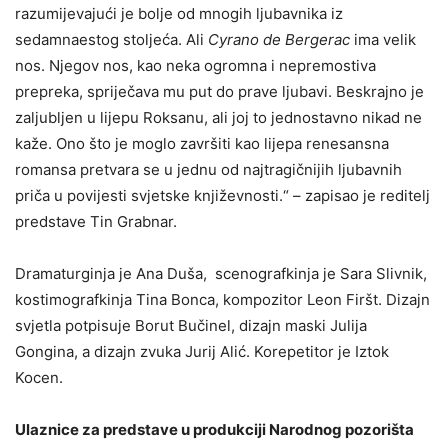
razumijevajući je bolje od mnogih ljubavnika iz
sedamnaestog stoljeća. Ali
Cyrano de Bergerac
ima velik
nos. Njegov nos, kao neka ogromna i nepremostiva
prepreka, spriječava mu put do prave ljubavi. Beskrajno je
zaljubljen u lijepu Roksanu, ali joj to jednostavno nikad ne
kaže. Ono što je moglo završiti kao lijepa renesansna
romansa pretvara se u jednu od najtragičnijih ljubavnih
priča u povijesti svjetske književnosti.“ – zapisao je reditelj
predstave Tin Grabnar.
Dramaturginja je Ana Duša, scenografkinja je Sara Slivnik,
kostimografkinja Tina Bonca, kompozitor Leon Firšt. Dizajn
svjetla potpisuje Borut Bučinel, dizajn maski Julija
Gongina, a dizajn zvuka Jurij Alić. Korepetitor je Iztok
Kocen.
Ulaznice za predstave u produkciji Narodnog pozorišta