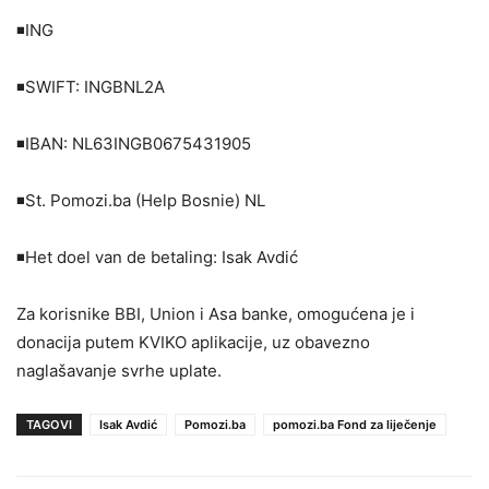
◾️ING
◾️SWIFT: INGBNL2A
◾️IBAN: NL63INGB0675431905
◾️St. Pomozi.ba (Help Bosnie) NL
◾️Het doel van de betaling: Isak Avdić
Za korisnike BBI, Union i Asa banke, omogućena je i
donacija putem KVIKO aplikacije, uz obavezno
naglašavanje svrhe uplate.
TAGOVI
Isak Avdić
Pomozi.ba
pomozi.ba Fond za liječenje