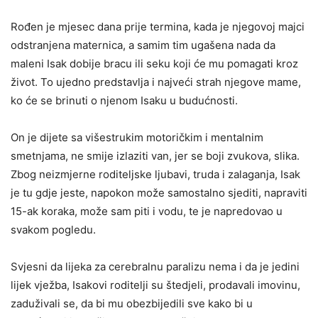
Rođen je mjesec dana prije termina, kada je njegovoj majci
odstranjena maternica, a samim tim ugašena nada da
maleni Isak dobije bracu ili seku koji će mu pomagati kroz
život. To ujedno predstavlja i najveći strah njegove mame,
ko će se brinuti o njenom Isaku u budućnosti.
On je dijete sa višestrukim motoričkim i mentalnim
smetnjama, ne smije izlaziti van, jer se boji zvukova, slika.
Zbog neizmjerne roditeljske ljubavi, truda i zalaganja, Isak
je tu gdje jeste, napokon može samostalno sjediti, napraviti
15-ak koraka, može sam piti i vodu, te je napredovao u
svakom pogledu.
Svjesni da lijeka za cerebralnu paralizu nema i da je jedini
lijek vježba, Isakovi roditelji su štedjeli, prodavali imovinu,
zaduživali se, da bi mu obezbijedili sve kako bi u