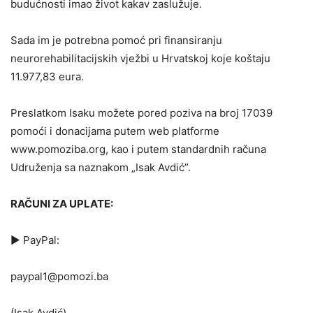
budućnosti imao život kakav zaslužuje.
Sada im je potrebna pomoć pri finansiranju
neurorehabilitacijskih vježbi u Hrvatskoj koje koštaju
11.977,83 eura.
Preslatkom Isaku možete pored poziva na broj 17039
pomoći i donacijama putem web platforme
www.pomoziba.org, kao i putem standardnih računa
Udruženja sa naznakom „Isak Avdić”.
RAČUNI ZA UPLATE:
▶️ PayPal:
paypal1@pomozi.ba
(Isak Avdić)