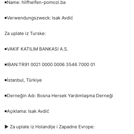
◾️Name: hilfhelfen-pomozi.ba
◾️Verwendungszweck: Isak Avdić
Za uplate iz Turske:
◾️VAKIF KATILIM BANKASI A.S.
◾️IBAN:TR91 0021 0000 0006 3546 7000 01
◾️İstanbul, Türkiye
◾️Derneğin Adı: Bosna Hersek Yardımlaşma Derneği
◾️Açıklama: Isak Avdić
▶️ Za uplate iz Holandije i Zapadne Evrope: