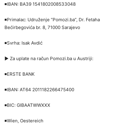
◾️IBAN: BA39 1541802008533048
◾️Primalac: Udruženje “Pomozi.ba”, Dr. Fetaha
Bećirbegovića br. 8, 71000 Sarajevo
◾️Svrha: Isak Avdić
▶️ Za uplate na račun Pomozi.ba u Austriji:
◾️ERSTE BANK
◾️IBAN: AT64 2011182266475400
◾️BIC: GIBAATWWXXX
◾️Wien, Oestereich