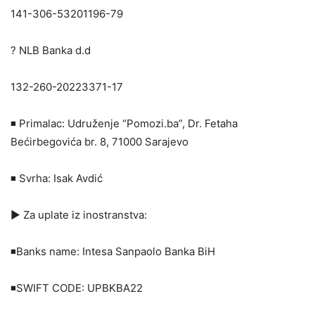
141-306-53201196-79
? NLB Banka d.d
132-260-20223371-17
◾️ Primalac: Udruženje “Pomozi.ba”, Dr. Fetaha
Bećirbegovića br. 8, 71000 Sarajevo
◾️ Svrha: Isak Avdić
▶️ Za uplate iz inostranstva:
◾️Banks name: Intesa Sanpaolo Banka BiH
◾️SWIFT CODE: UPBKBA22