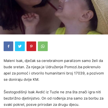
Maleni Isak, dječak sa cerebralnom paralizom samo želi da
bude sretan. Za njega je Udruženje Pomozi.ba pokrenulo
apel za pomoć i otvorilo humanitarni broj 17039, a pozivom
se doniraju dvije KM.
Šestogodišnji Isak Avdić iz Tuzle ne zna šta znači igra niti
bezbrižno djetinjstvo. On od rođenja zna samo za borbu za
svaki pokret, posve prirodan za drugu djecu.