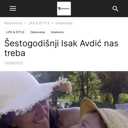
Naslovnica
LIFE & STYLE
Dešavanja
LIFE & STYLE
Dešavanja
Istaknuto
Šestogodišnji Isak Avdić nas
treba
15/08/2022