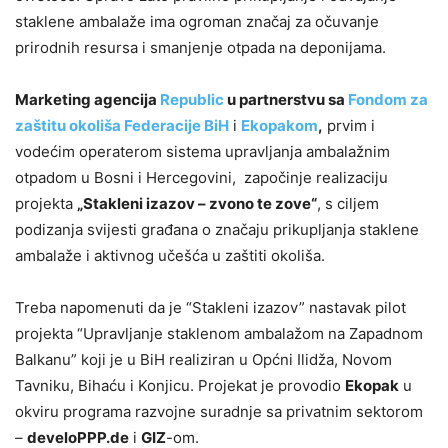
staklene ambalaže ima ogroman značaj za očuvanje
prirodnih resursa i smanjenje otpada na deponijama.
Marketing agencija
Republic
u partnerstvu sa
Fondom za
zaštitu okoliša Federacije BiH
i
Ekopakom
,
prvim i
vodećim operaterom sistema upravljanja ambalažnim
otpadom u Bosni i Hercegovini, započinje realizaciju
projekta
„Stakleni izazov – zvono te zove“
, s ciljem
podizanja svijesti građana o značaju prikupljanja staklene
ambalaže i aktivnog učešća u zaštiti okoliša.
Treba napomenuti da je “Stakleni izazov” nastavak pilot
projekta “Upravljanje staklenom ambalažom na Zapadnom
Balkanu” koji je u BiH realiziran u Općni Ilidža, Novom
Tavniku, Bihaću i Konjicu. Projekat je provodio
Ekopak
u
okviru programa razvojne suradnje sa privatnim sektorom
–
develoPPP.de
i
GIZ
-om.