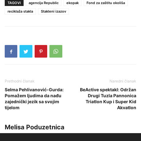
TAGOVI
agencija Republic
ekopak
Fond za zaštitu okoliša
reciklaža stakla
Stakleni izazov
Prethodni članak
Naredni članak
Selma Pehlivanović-Gurda:
BeActive spektakl: Održan
Pomažem ljudima da nađu
Drugi Tuzla Pannonica
zajednički jezik sa svojim
Triatlon Kup i Super Kid
tijelom
Akvatlon
Melisa Poduzetnica