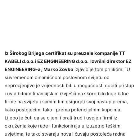
Iz Širokog Brijega certifikat su preuzele kompanije TT
KABELI d.o.o. i EZ ENGINEERING d.o.o. Izvršni direktor EZ
ENGINEERING-a,
Marko Zovko
izjavio je tom prilikom: “U
suvremenom dinamičnom poslovnom svijetu od
neprocjenjive je vrijednosti biti u mogućnosti dobiti pristup
i uvid bitnim financijskim izvješćima skoro bilo koje bitne
firme na svijetu i samim tim osigurati svoj nastup prema,
kako postojećim, tako i prema potencijalnim kupcima.
Lijepo je čuti da se cijeni i prati trud i uspjeh firmi iz
okruženja koje rade i funkcioniraju u izuzetno teškim
uvjetima, te tako stvaraju nova i čuvaju postojeća radna