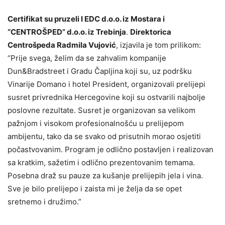
Certifikat su pruzeli I EDC d.o.o. iz Mostara i
“CENTROŠPED” d.o.o. iz Trebinja
.
Direktorica
Centrošpeda Radmila Vujović
, izjavila je tom prilikom:
“Prije svega, želim da se zahvalim kompanije
Dun&Bradstreet i Gradu Čapljina koji su, uz podršku
Vinarije Domano i hotel President, organizovali prelijepi
susret privrednika Hercegovine koji su ostvarili najbolje
poslovne rezultate. Susret je organizovan sa velikom
pažnjom i visokom profesionalnošću u prelijepom
ambijentu, tako da se svako od prisutnih morao osjetiti
počastvovanim. Program je odlično postavljen i realizovan
sa kratkim, sažetim i odlično prezentovanim temama.
Posebna draž su pauze za kušanje prelijepih jela i vina.
Sve je bilo prelijepo i zaista mi je želja da se opet
sretnemo i družimo.”