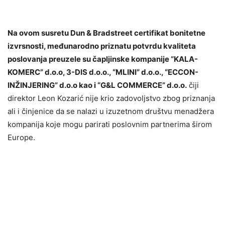
Na ovom susretu Dun & Bradstreet certifikat bonitetne
izvrsnosti, međunarodno priznatu potvrdu kvaliteta
poslovanja preuzele su čapljinske kompanije “KALA-
KOMERC” d.o.o, 3-DIS d.o.o., “MLINI” d.o.o., “ECCON-
INŽINJERING” d.o.o kao i “G&L COMMERCE” d.o.o.
čiji
direktor Leon Kozarić nije krio zadovoljstvo zbog priznanja
ali i činjenice da se nalazi u izuzetnom društvu menadžera
kompanija koje mogu parirati poslovnim partnerima širom
Europe.