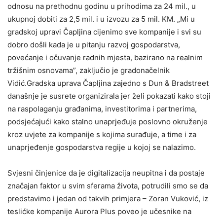
odnosu na prethodnu godinu u prihodima za 24 mil., u
ukupnoj dobiti za 2,5 mil. i u izvozu za 5 mil. KM. „Mi u
gradskoj upravi Čapljina cijenimo sve kompanije i svi su
dobro došli kada je u pitanju razvoj gospodarstva,
povećanje i očuvanje radnih mjesta, bazirano na realnim
tržišnim osnovama”, zaključio je gradonačelnik
Vidić.Gradska uprava Čapljina zajedno s Dun & Bradstreet
današnje je susrete organizirala jer želi pokazati kako stoji
na raspolaganju građanima, investitorima i partnerima,
podsjećajući kako stalno unaprjeđuje poslovno okruženje
kroz uvjete za kompanije s kojima surađuje, a time i za
unaprjeđenje gospodarstva regije u kojoj se nalazimo.
Svjesni činjenice da je digitalizacija neupitna i da postaje
značajan faktor u svim sferama života, potrudili smo se da
predstavimo i jedan od takvih primjera – Zoran Vuković, iz
teslićke kompanije Aurora Plus poveo je učesnike na