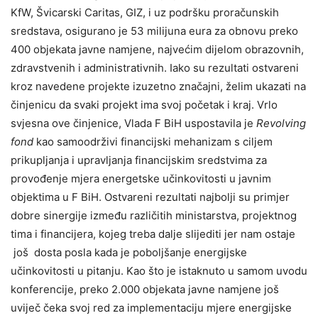
KfW, Švicarski Caritas, GIZ, i uz podršku proračunskih
sredstava, osigurano je 53 milijuna eura za obnovu preko
400 objekata javne namjene, najvećim dijelom obrazovnih,
zdravstvenih i administrativnih. Iako su rezultati ostvareni
kroz navedene projekte izuzetno značajni, želim ukazati na
činjenicu da svaki projekt ima svoj početak i kraj. Vrlo
svjesna ove činjenice, Vlada F BiH uspostavila je
Revolving
fond
kao samoodrživi financijski mehanizam s ciljem
prikupljanja i upravljanja financijskim sredstvima za
provođenje mjera energetske učinkovitosti u javnim
objektima u F BiH. Ostvareni rezultati najbolji su primjer
dobre sinergije između različitih ministarstva, projektnog
tima i financijera, kojeg treba dalje slijediti jer nam ostaje
još dosta posla kada je poboljšanje energijske
učinkovitosti u pitanju. Kao što je istaknuto u samom uvodu
konferencije, preko 2.000 objekata javne namjene još
uviječ čeka svoj red za implementaciju mjere energijske