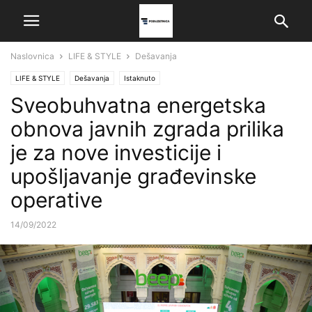
Naslovnica
LIFE & STYLE
Dešavanja
LIFE & STYLE
Dešavanja
Istaknuto
Sveobuhvatna energetska
obnova javnih zgrada prilika
je za nove investicije i
upošljavanje građevinske
operative
14/09/2022