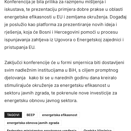
Konferencija je bila prilika za razmjenu mišljenja i
iskustava, te prezentaciju primjera dobre prakse u oblasti
energetske efikasnosti u EU i zemljama okruženja. Događaj
je poslužio kao platforma za prezentiranje novih ideja i
rješenja, koja će Bosni i Hercegovini pomoći u procesu
ispunjavanja zahtjeva iz Ugovora o Energetskoj zajednici i
pristupanja EU.
Zaključci konferencije će u formi smjernica biti dostavljeni
svim nadležnim institucijama u BiH, s ciljem promptnog
djelovanja kako bi se u narednih godinu dana kreiralo
stimulirajuće okruženje za energetsku efikasnost u
sektoru javnih zgrada, te pokrenule nove investicije za
energetsku obnovu javnog sektora.
TAGOVI
BEEP
energetska efikasnost
energetska obnova javnih zgrada
Federalno ministarstvo prostornog uređenja
Gradska Vijećnica