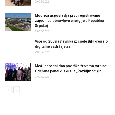
29/06/2026
Modriča uspostavlja prvu registrovanu
zajednicu obnovljive energije u Republici
Srpskoj
29/06/2026
Više od 200 nastavnika iz cijele BiH kreiralo
digitalne sadržaje za...
29/06/2026
Međunarodni dan podrške žrtvama torture:
Održana panel diskusija „Razbijmo tišinu –...
27/06/2026