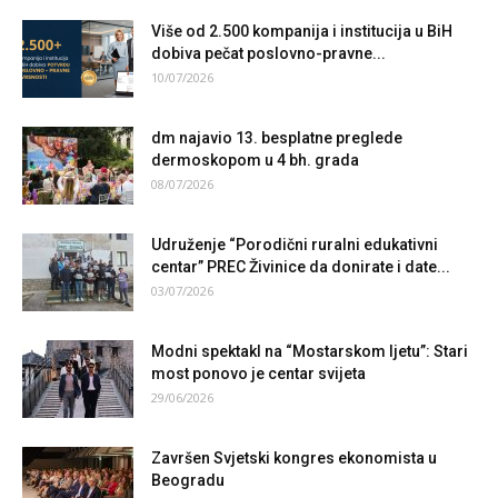
Više od 2.500 kompanija i institucija u BiH
dobiva pečat poslovno-pravne...
10/07/2026
dm najavio 13. besplatne preglede
dermoskopom u 4 bh. grada
08/07/2026
Udruženje “Porodični ruralni edukativni
centar” PREC Živinice da donirate i date...
03/07/2026
Modni spektakl na “Mostarskom ljetu”: Stari
most ponovo je centar svijeta
29/06/2026
Završen Svjetski kongres ekonomista u
Beogradu