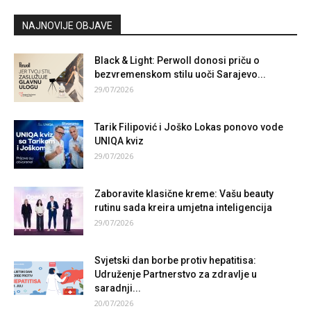
NAJNOVIJE OBJAVE
Black & Light: Perwoll donosi priču o
bezvremenskom stilu uoči Sarajevo...
29/07/2026
Tarik Filipović i Joško Lokas ponovo vode
UNIQA kviz
29/07/2026
Zaboravite klasične kreme: Vašu beauty
rutinu sada kreira umjetna inteligencija
29/07/2026
Svjetski dan borbe protiv hepatitisa:
Udruženje Partnerstvo za zdravlje u
saradnji...
20/07/2026