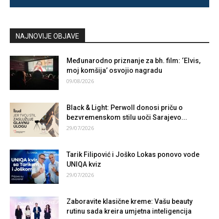
NAJNOVIJE OBJAVE
Međunarodno priznanje za bh. film: ‘Elvis,
moj komšija’ osvojio nagradu
09/08/2026
Black & Light: Perwoll donosi priču o
bezvremenskom stilu uoči Sarajevo...
29/07/2026
Tarik Filipović i Joško Lokas ponovo vode
UNIQA kviz
29/07/2026
Zaboravite klasične kreme: Vašu beauty
rutinu sada kreira umjetna inteligencija