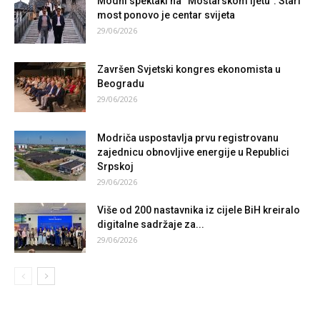
Modni spektakl na “Mostarskom ljetu”: Stari
most ponovo je centar svijeta
29/06/2026
Završen Svjetski kongres ekonomista u
Beogradu
29/06/2026
Modriča uspostavlja prvu registrovanu
zajednicu obnovljive energije u Republici
Srpskoj
29/06/2026
Više od 200 nastavnika iz cijele BiH kreiralo
digitalne sadržaje za...
29/06/2026