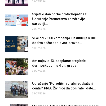
29/07/2026
Svjetski dan borbe protiv hepatitisa:
Udruženje Partnerstvo za zdravlje u
saradnji...
20/07/2026
Više od 2.500 kompanija i institucija u BiH
dobiva pečat poslovno-pravne...
10/07/2026
dm najavio 13. besplatne preglede
dermoskopom u 4 bh. grada
08/07/2026
Udruženje “Porodični ruralni edukativni
centar” PREC Živinice da donirate i date...
03/07/2026