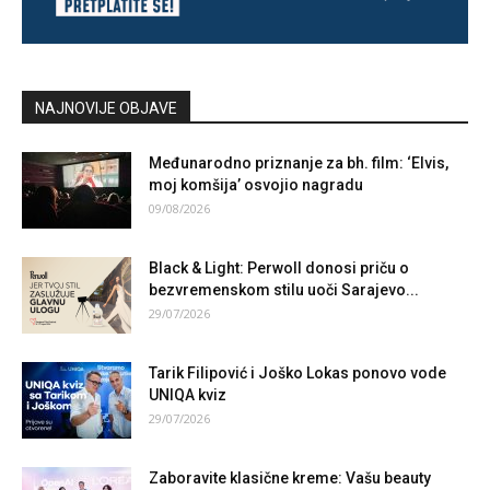
NAJNOVIJE OBJAVE
Međunarodno priznanje za bh. film: ‘Elvis,
moj komšija’ osvojio nagradu
09/08/2026
Black & Light: Perwoll donosi priču o
bezvremenskom stilu uoči Sarajevo...
29/07/2026
Tarik Filipović i Joško Lokas ponovo vode
UNIQA kviz
29/07/2026
Zaboravite klasične kreme: Vašu beauty