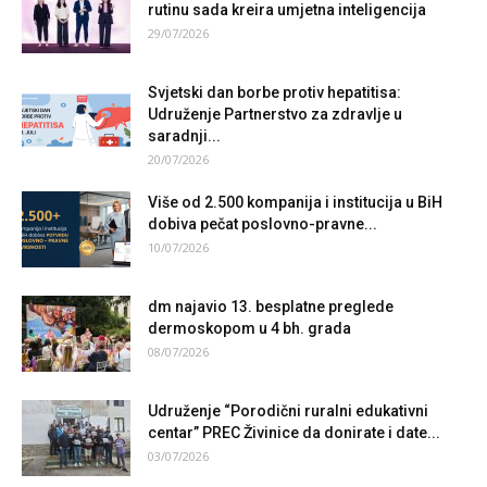
rutinu sada kreira umjetna inteligencija
29/07/2026
Svjetski dan borbe protiv hepatitisa:
Udruženje Partnerstvo za zdravlje u
saradnji...
20/07/2026
Više od 2.500 kompanija i institucija u BiH
dobiva pečat poslovno-pravne...
10/07/2026
dm najavio 13. besplatne preglede
dermoskopom u 4 bh. grada
08/07/2026
Udruženje “Porodični ruralni edukativni
centar” PREC Živinice da donirate i date...
03/07/2026