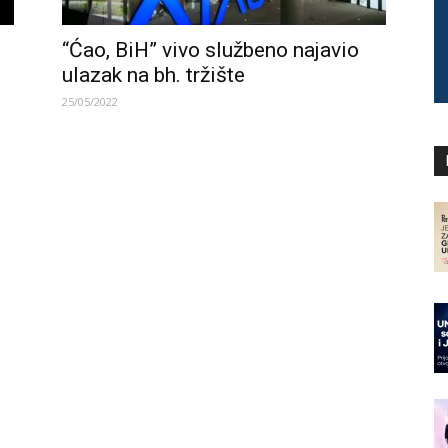
“Ćao, BiH” vivo službeno najavio
ulazak na bh. tržište
25/05/2022