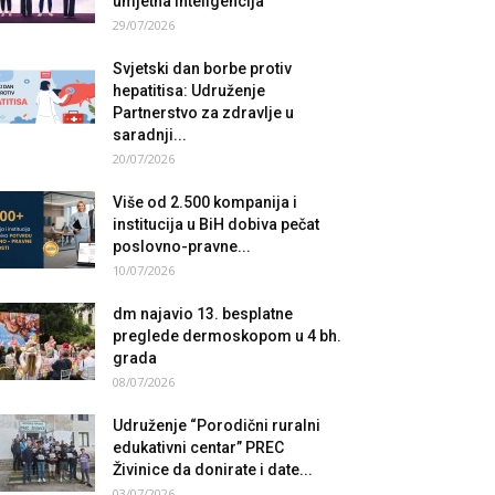
umjetna inteligencija
29/07/2026
Svjetski dan borbe protiv
hepatitisa: Udruženje
Partnerstvo za zdravlje u
saradnji...
20/07/2026
Više od 2.500 kompanija i
institucija u BiH dobiva pečat
poslovno-pravne...
10/07/2026
dm najavio 13. besplatne
preglede dermoskopom u 4 bh.
grada
08/07/2026
Udruženje “Porodični ruralni
edukativni centar” PREC
Živinice da donirate i date...
03/07/2026