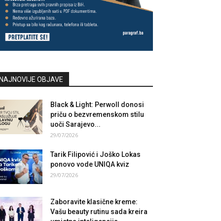
NAJNOVIJE OBJAVE
Black & Light: Perwoll donosi
priču o bezvremenskom stilu
uoči Sarajevo...
29/07/2026
Tarik Filipović i Joško Lokas
ponovo vode UNIQA kviz
29/07/2026
Zaboravite klasične kreme:
Vašu beauty rutinu sada kreira