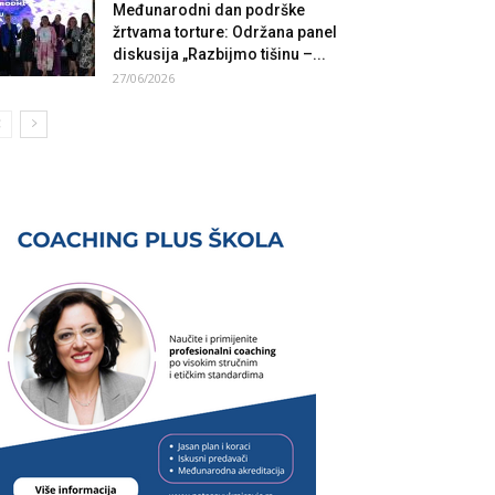
Međunarodni dan podrške
žrtvama torture: Održana panel
diskusija „Razbijmo tišinu –...
27/06/2026