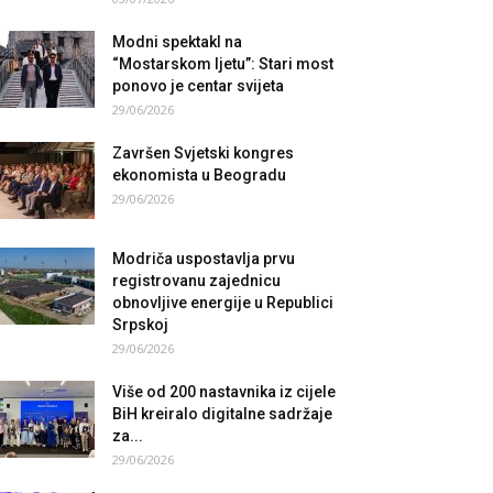
Modni spektakl na
“Mostarskom ljetu”: Stari most
ponovo je centar svijeta
29/06/2026
Završen Svjetski kongres
ekonomista u Beogradu
29/06/2026
Modriča uspostavlja prvu
registrovanu zajednicu
obnovljive energije u Republici
Srpskoj
29/06/2026
Više od 200 nastavnika iz cijele
BiH kreiralo digitalne sadržaje
za...
29/06/2026