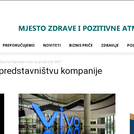
PREPORUČUJEMO
NOVITETI
BIZNIS PRIČE
ZDRAVLJE
PO
štvu kompanije vivo za područje BiH
u predstavništvu kompanije