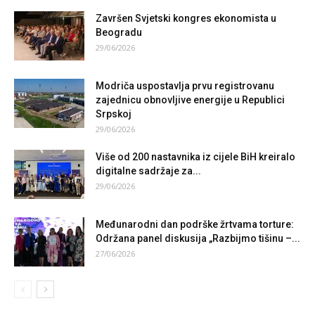
Završen Svjetski kongres ekonomista u
Beogradu
29/06/2026
Modriča uspostavlja prvu registrovanu
zajednicu obnovljive energije u Republici
Srpskoj
29/06/2026
Više od 200 nastavnika iz cijele BiH kreiralo
digitalne sadržaje za...
29/06/2026
Međunarodni dan podrške žrtvama torture:
Održana panel diskusija „Razbijmo tišinu –...
27/06/2026