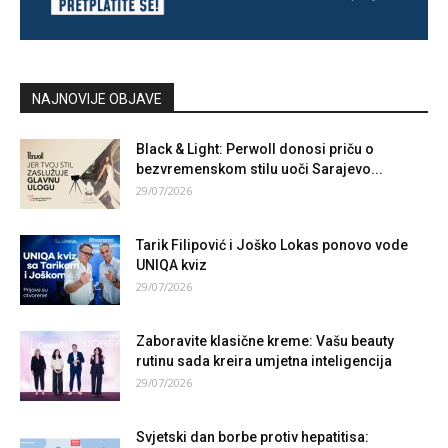
NAJNOVIJE OBJAVE
Black & Light: Perwoll donosi priču o
bezvremenskom stilu uoči Sarajevo...
29/07/2026
Tarik Filipović i Joško Lokas ponovo vode
UNIQA kviz
29/07/2026
Zaboravite klasične kreme: Vašu beauty
rutinu sada kreira umjetna inteligencija
29/07/2026
Svjetski dan borbe protiv hepatitisa: