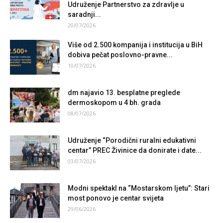
Udruženje Partnerstvo za zdravlje u
saradnji...
20/07/2026
Više od 2.500 kompanija i institucija u BiH
dobiva pečat poslovno-pravne...
10/07/2026
dm najavio 13. besplatne preglede
dermoskopom u 4 bh. grada
08/07/2026
Udruženje “Porodični ruralni edukativni
centar” PREC Živinice da donirate i date...
03/07/2026
Modni spektakl na “Mostarskom ljetu”: Stari
most ponovo je centar svijeta
29/06/2026