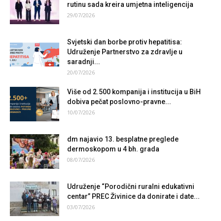
rutinu sada kreira umjetna inteligencija
29/07/2026
Svjetski dan borbe protiv hepatitisa:
Udruženje Partnerstvo za zdravlje u
saradnji...
20/07/2026
Više od 2.500 kompanija i institucija u BiH
dobiva pečat poslovno-pravne...
10/07/2026
dm najavio 13. besplatne preglede
dermoskopom u 4 bh. grada
08/07/2026
Udruženje “Porodični ruralni edukativni
centar” PREC Živinice da donirate i date...
03/07/2026