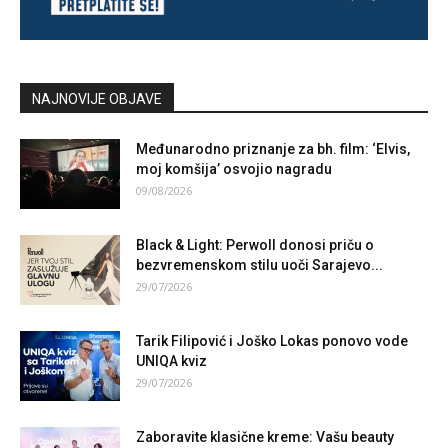
NAJNOVIJE OBJAVE
Međunarodno priznanje za bh. film: ‘Elvis,
moj komšija’ osvojio nagradu
09/08/2026
Black & Light: Perwoll donosi priču o
bezvremenskom stilu uoči Sarajevo...
29/07/2026
Tarik Filipović i Joško Lokas ponovo vode
UNIQA kviz
29/07/2026
Zaboravite klasične kreme: Vašu beauty