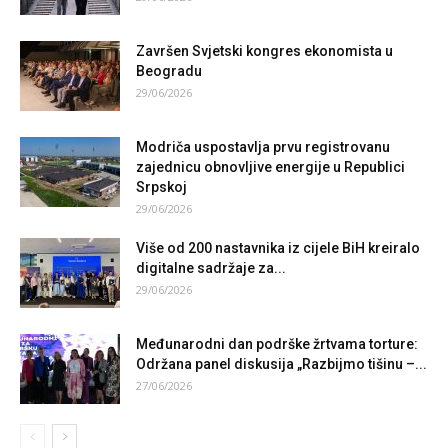
Završen Svjetski kongres ekonomista u
Beogradu
29/06/2026
Modriča uspostavlja prvu registrovanu
zajednicu obnovljive energije u Republici
Srpskoj
29/06/2026
Više od 200 nastavnika iz cijele BiH kreiralo
digitalne sadržaje za...
29/06/2026
Međunarodni dan podrške žrtvama torture:
Održana panel diskusija „Razbijmo tišinu –...
27/06/2026