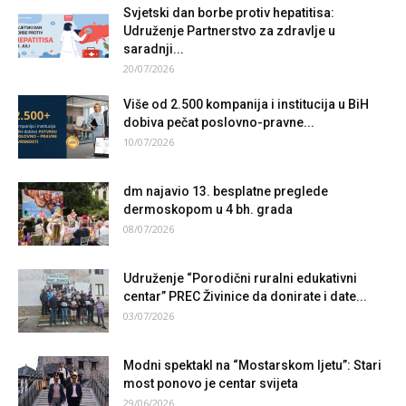
Svjetski dan borbe protiv hepatitisa:
Udruženje Partnerstvo za zdravlje u
saradnji...
20/07/2026
Više od 2.500 kompanija i institucija u BiH
dobiva pečat poslovno-pravne...
10/07/2026
dm najavio 13. besplatne preglede
dermoskopom u 4 bh. grada
08/07/2026
Udruženje “Porodični ruralni edukativni
centar” PREC Živinice da donirate i date...
03/07/2026
Modni spektakl na “Mostarskom ljetu”: Stari
most ponovo je centar svijeta
29/06/2026