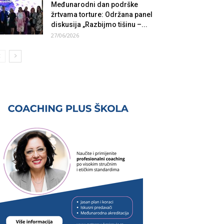
Međunarodni dan podrške
žrtvama torture: Održana panel
diskusija „Razbijmo tišinu –...
27/06/2026