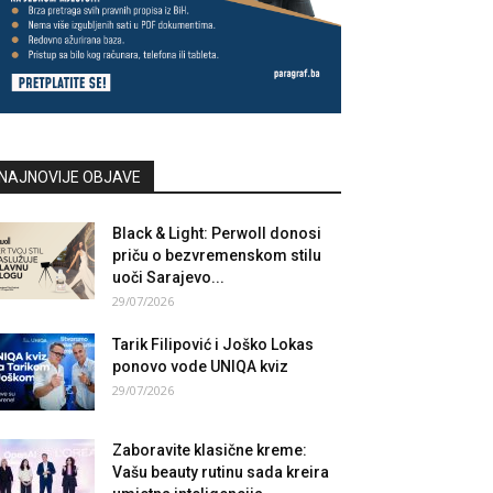
NAJNOVIJE OBJAVE
Black & Light: Perwoll donosi
priču o bezvremenskom stilu
uoči Sarajevo...
29/07/2026
Tarik Filipović i Joško Lokas
ponovo vode UNIQA kviz
29/07/2026
Zaboravite klasične kreme:
Vašu beauty rutinu sada kreira