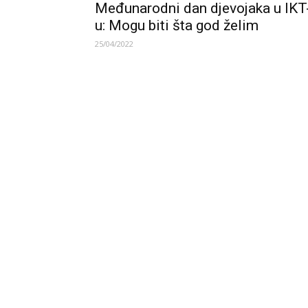
Međunarodni dan djevojaka u IKT
u: Mogu biti šta god želim
25/04/2022