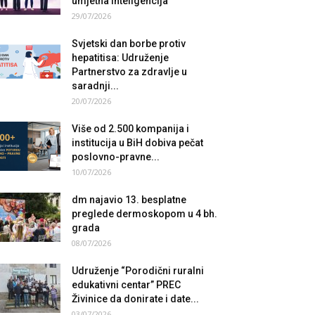
umjetna inteligencija
29/07/2026
Svjetski dan borbe protiv
hepatitisa: Udruženje
Partnerstvo za zdravlje u
saradnji...
20/07/2026
Više od 2.500 kompanija i
institucija u BiH dobiva pečat
poslovno-pravne...
10/07/2026
dm najavio 13. besplatne
preglede dermoskopom u 4 bh.
grada
08/07/2026
Udruženje “Porodični ruralni
edukativni centar” PREC
Živinice da donirate i date...
03/07/2026