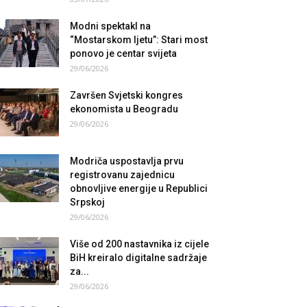
Modni spektakl na
“Mostarskom ljetu”: Stari most
ponovo je centar svijeta
29/06/2026
Završen Svjetski kongres
ekonomista u Beogradu
29/06/2026
Modriča uspostavlja prvu
registrovanu zajednicu
obnovljive energije u Republici
Srpskoj
29/06/2026
Više od 200 nastavnika iz cijele
BiH kreiralo digitalne sadržaje
za...
29/06/2026