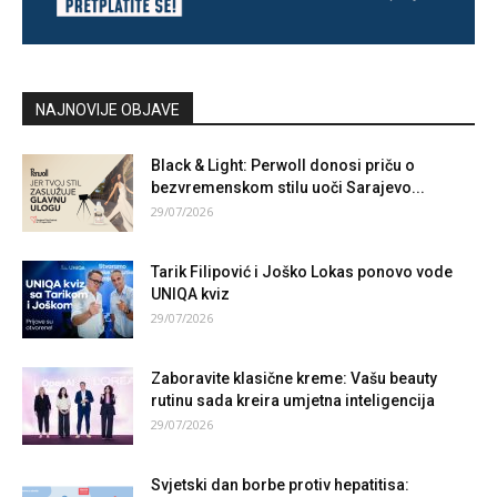
NAJNOVIJE OBJAVE
Black & Light: Perwoll donosi priču o
bezvremenskom stilu uoči Sarajevo...
29/07/2026
Tarik Filipović i Joško Lokas ponovo vode
UNIQA kviz
29/07/2026
Zaboravite klasične kreme: Vašu beauty
rutinu sada kreira umjetna inteligencija
29/07/2026
Svjetski dan borbe protiv hepatitisa: