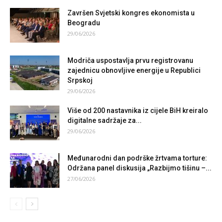
Završen Svjetski kongres ekonomista u
Beogradu
29/06/2026
Modriča uspostavlja prvu registrovanu
zajednicu obnovljive energije u Republici
Srpskoj
29/06/2026
Više od 200 nastavnika iz cijele BiH kreiralo
digitalne sadržaje za...
29/06/2026
Međunarodni dan podrške žrtvama torture:
Održana panel diskusija „Razbijmo tišinu –...
27/06/2026