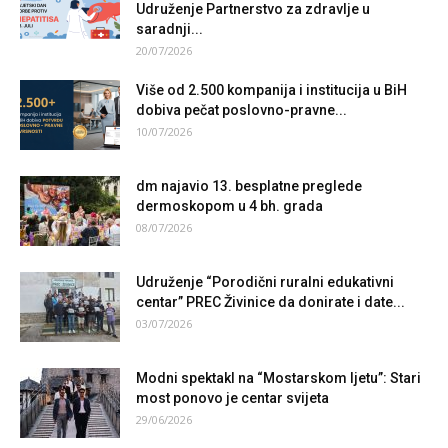
Udruženje Partnerstvo za zdravlje u
saradnji...
20/07/2026
Više od 2.500 kompanija i institucija u BiH
dobiva pečat poslovno-pravne...
10/07/2026
dm najavio 13. besplatne preglede
dermoskopom u 4 bh. grada
08/07/2026
Udruženje “Porodični ruralni edukativni
centar” PREC Živinice da donirate i date...
03/07/2026
Modni spektakl na “Mostarskom ljetu”: Stari
most ponovo je centar svijeta
29/06/2026