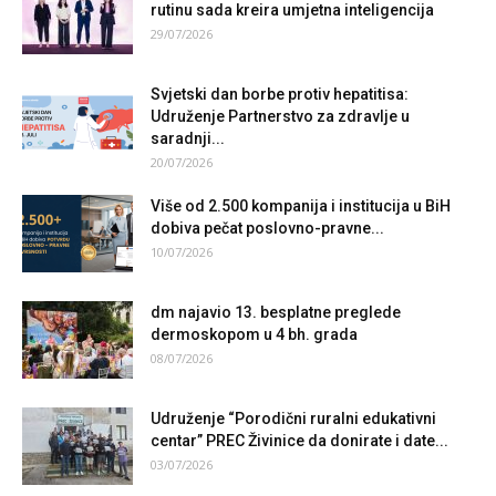
rutinu sada kreira umjetna inteligencija
29/07/2026
Svjetski dan borbe protiv hepatitisa:
Udruženje Partnerstvo za zdravlje u
saradnji...
20/07/2026
Više od 2.500 kompanija i institucija u BiH
dobiva pečat poslovno-pravne...
10/07/2026
dm najavio 13. besplatne preglede
dermoskopom u 4 bh. grada
08/07/2026
Udruženje “Porodični ruralni edukativni
centar” PREC Živinice da donirate i date...
03/07/2026