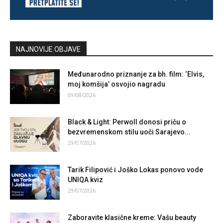
NAJNOVIJE OBJAVE
Međunarodno priznanje za bh. film: ‘Elvis,
moj komšija’ osvojio nagradu
09/08/2026
Black & Light: Perwoll donosi priču o
bezvremenskom stilu uoči Sarajevo...
29/07/2026
Tarik Filipović i Joško Lokas ponovo vode
UNIQA kviz
29/07/2026
Zaboravite klasične kreme: Vašu beauty