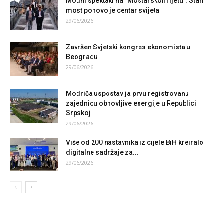
Modni spektakl na “Mostarskom ljetu”: Stari
most ponovo je centar svijeta
29/06/2026
Završen Svjetski kongres ekonomista u
Beogradu
29/06/2026
Modriča uspostavlja prvu registrovanu
zajednicu obnovljive energije u Republici
Srpskoj
29/06/2026
Više od 200 nastavnika iz cijele BiH kreiralo
digitalne sadržaje za...
29/06/2026