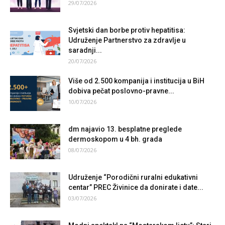
29/07/2026
Svjetski dan borbe protiv hepatitisa:
Udruženje Partnerstvo za zdravlje u
saradnji...
20/07/2026
Više od 2.500 kompanija i institucija u BiH
dobiva pečat poslovno-pravne...
10/07/2026
dm najavio 13. besplatne preglede
dermoskopom u 4 bh. grada
08/07/2026
Udruženje “Porodični ruralni edukativni
centar” PREC Živinice da donirate i date...
03/07/2026