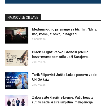
NAJNOVIJE OBJAVE
Međunarodno priznanje za bh. film: ‘Elvis,
moj komšija’ osvojio nagradu
09/08/2026
Black & Light: Perwoll donosi priču o
bezvremenskom stilu uoči Sarajevo...
29/07/2026
Tarik Filipović i Joško Lokas ponovo vode
UNIQA kviz
29/07/2026
Zaboravite klasične kreme: Vašu beauty
rutinu sada kreira umjetna inteligencija