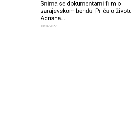
Snima se dokumentarni film o
sarajevskom bendu: Priča o život
Adnana...
10/04/2022