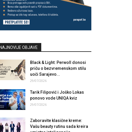
NAJNOVIJE OBJAVE
Black & Light: Perwoll donosi
priču o bezvremenskom stilu
uoči Sarajevo...
29/07/2026
Tarik Filipović i Joško Lokas
ponovo vode UNIQA kviz
29/07/2026
Zaboravite klasične kreme:
Vašu beauty rutinu sada kreira