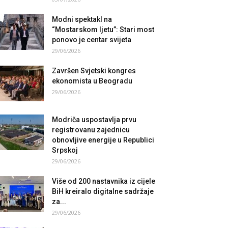
Modni spektakl na
“Mostarskom ljetu”: Stari most
ponovo je centar svijeta
29/06/2026
Završen Svjetski kongres
ekonomista u Beogradu
29/06/2026
Modriča uspostavlja prvu
registrovanu zajednicu
obnovljive energije u Republici
Srpskoj
29/06/2026
Više od 200 nastavnika iz cijele
BiH kreiralo digitalne sadržaje
za...
29/06/2026