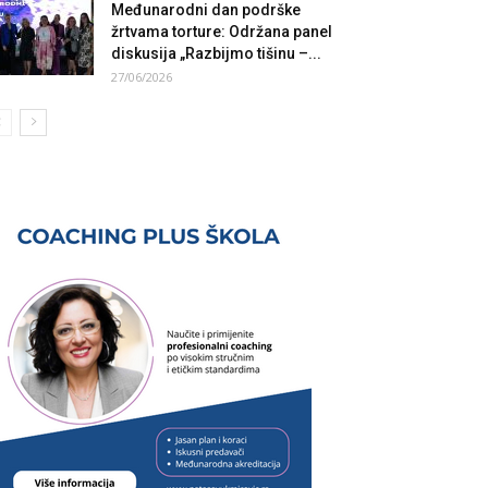
Međunarodni dan podrške
žrtvama torture: Održana panel
diskusija „Razbijmo tišinu –...
27/06/2026