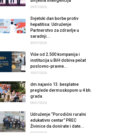
umjetna inteligencija
29/07/2026
Svjetski dan borbe protiv
hepatitisa: Udruženje
Partnerstvo za zdravlje u
saradnji...
20/07/2026
Više od 2.500 kompanija i
institucija u BiH dobiva pečat
poslovno-pravne...
10/07/2026
dm najavio 13. besplatne
preglede dermoskopom u 4 bh.
grada
08/07/2026
Udruženje “Porodični ruralni
edukativni centar” PREC
Živinice da donirate i date...
03/07/2026