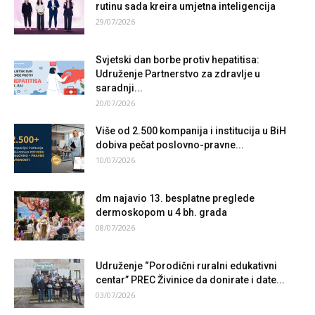
rutinu sada kreira umjetna inteligencija
29/07/2026
Svjetski dan borbe protiv hepatitisa:
Udruženje Partnerstvo za zdravlje u
saradnji...
20/07/2026
Više od 2.500 kompanija i institucija u BiH
dobiva pečat poslovno-pravne...
10/07/2026
dm najavio 13. besplatne preglede
dermoskopom u 4 bh. grada
08/07/2026
Udruženje “Porodični ruralni edukativni
centar” PREC Živinice da donirate i date...
03/07/2026