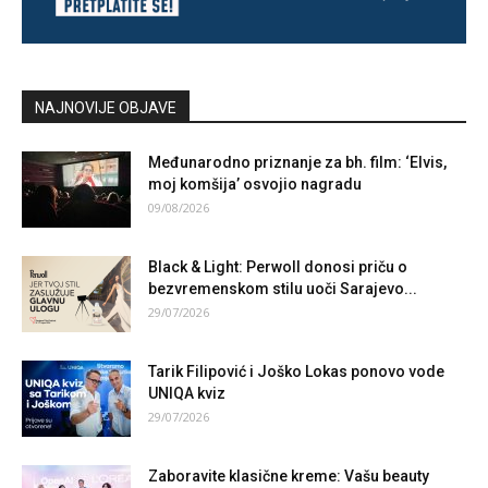
NAJNOVIJE OBJAVE
Međunarodno priznanje za bh. film: ‘Elvis,
moj komšija’ osvojio nagradu
09/08/2026
Black & Light: Perwoll donosi priču o
bezvremenskom stilu uoči Sarajevo...
29/07/2026
Tarik Filipović i Joško Lokas ponovo vode
UNIQA kviz
29/07/2026
Zaboravite klasične kreme: Vašu beauty