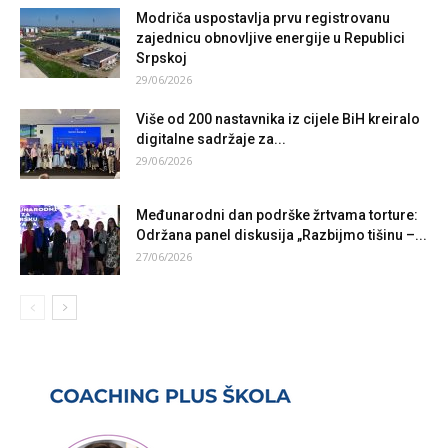
Modriča uspostavlja prvu registrovanu
zajednicu obnovljive energije u Republici
Srpskoj
29/06/2026
Više od 200 nastavnika iz cijele BiH kreiralo
digitalne sadržaje za...
29/06/2026
Međunarodni dan podrške žrtvama torture:
Održana panel diskusija „Razbijmo tišinu –...
27/06/2026