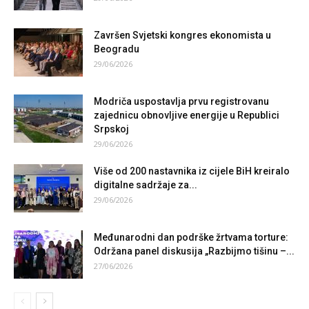
Završen Svjetski kongres ekonomista u
Beogradu
29/06/2026
Modriča uspostavlja prvu registrovanu
zajednicu obnovljive energije u Republici
Srpskoj
29/06/2026
Više od 200 nastavnika iz cijele BiH kreiralo
digitalne sadržaje za...
29/06/2026
Međunarodni dan podrške žrtvama torture:
Održana panel diskusija „Razbijmo tišinu –...
27/06/2026