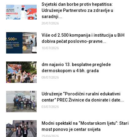
Svjetski dan borbe protiv hepatitisa:
Udruženje Partnerstvo za zdravlje u
saradnji...
20/07/2026
Više od 2.500 kompanija i institucija u BiH
dobiva pečat poslovno-pravne...
10/07/2026
dm najavio 13. besplatne preglede
dermoskopom u 4 bh. grada
08/07/2026
Udruženje “Porodični ruralni edukativni
centar” PREC Živinice da donirate i date...
03/07/2026
Modni spektakl na “Mostarskom ljetu”: Stari
most ponovo je centar svijeta
29/06/2026