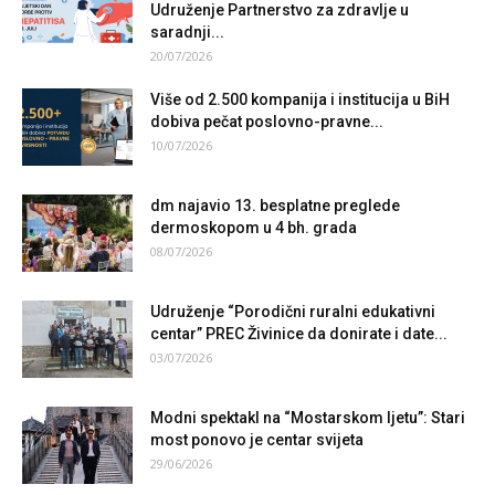
Udruženje Partnerstvo za zdravlje u
saradnji...
20/07/2026
Više od 2.500 kompanija i institucija u BiH
dobiva pečat poslovno-pravne...
10/07/2026
dm najavio 13. besplatne preglede
dermoskopom u 4 bh. grada
08/07/2026
Udruženje “Porodični ruralni edukativni
centar” PREC Živinice da donirate i date...
03/07/2026
Modni spektakl na “Mostarskom ljetu”: Stari
most ponovo je centar svijeta
29/06/2026