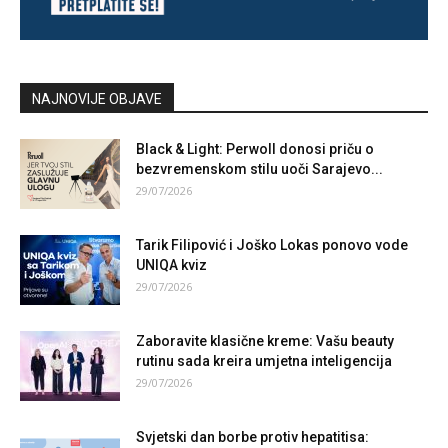
NAJNOVIJE OBJAVE
Black & Light: Perwoll donosi priču o
bezvremenskom stilu uoči Sarajevo...
29/07/2026
Tarik Filipović i Joško Lokas ponovo vode
UNIQA kviz
29/07/2026
Zaboravite klasične kreme: Vašu beauty
rutinu sada kreira umjetna inteligencija
29/07/2026
Svjetski dan borbe protiv hepatitisa: