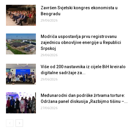
Završen Svjetski kongres ekonomista u
Beogradu
29/06/2026
Modriča uspostavlja prvu registrovanu
zajednicu obnovljive energije u Republici
Srpskoj
29/06/2026
Više od 200 nastavnika iz cijele BiH kreiralo
digitalne sadržaje za...
29/06/2026
Međunarodni dan podrške žrtvama torture:
Održana panel diskusija „Razbijmo tišinu –...
27/06/2026