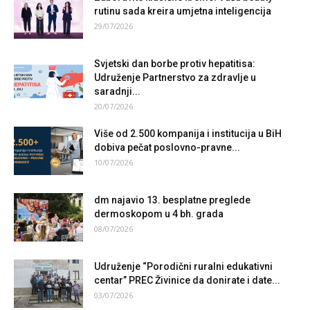
rutinu sada kreira umjetna inteligencija
29/07/2026
Svjetski dan borbe protiv hepatitisa:
Udruženje Partnerstvo za zdravlje u
saradnji...
20/07/2026
Više od 2.500 kompanija i institucija u BiH
dobiva pečat poslovno-pravne...
10/07/2026
dm najavio 13. besplatne preglede
dermoskopom u 4 bh. grada
08/07/2026
Udruženje “Porodični ruralni edukativni
centar” PREC Živinice da donirate i date...
03/07/2026