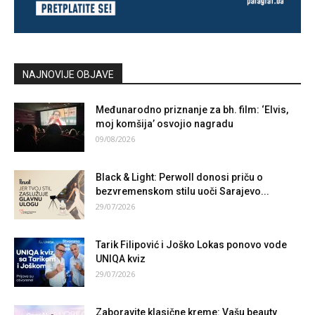
NAJNOVIJE OBJAVE
Međunarodno priznanje za bh. film: ‘Elvis,
moj komšija’ osvojio nagradu
09/08/2026
Black & Light: Perwoll donosi priču o
bezvremenskom stilu uoči Sarajevo...
29/07/2026
Tarik Filipović i Joško Lokas ponovo vode
UNIQA kviz
29/07/2026
Zaboravite klasične kreme: Vašu beauty