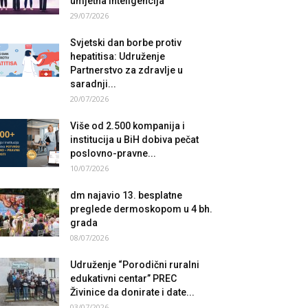
umjetna inteligencija
29/07/2026
Svjetski dan borbe protiv
hepatitisa: Udruženje
Partnerstvo za zdravlje u
saradnji...
20/07/2026
Više od 2.500 kompanija i
institucija u BiH dobiva pečat
poslovno-pravne...
10/07/2026
dm najavio 13. besplatne
preglede dermoskopom u 4 bh.
grada
08/07/2026
Udruženje “Porodični ruralni
edukativni centar” PREC
Živinice da donirate i date...
03/07/2026