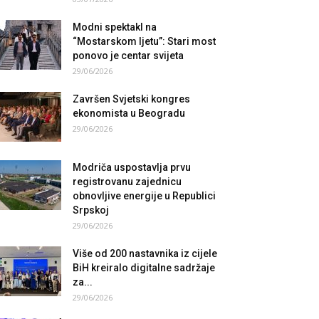
Modni spektakl na
“Mostarskom ljetu”: Stari most
ponovo je centar svijeta
29/06/2026
Završen Svjetski kongres
ekonomista u Beogradu
29/06/2026
Modriča uspostavlja prvu
registrovanu zajednicu
obnovljive energije u Republici
Srpskoj
29/06/2026
Više od 200 nastavnika iz cijele
BiH kreiralo digitalne sadržaje
za...
29/06/2026