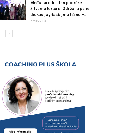
Međunarodni dan podrške
žrtvama torture: Održana panel
diskusija „Razbijmo tišinu –...
27/06/2026