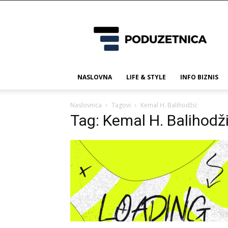
Poduzetnica.ba
NASLOVNA
LIFE & STYLE
INFO BIZNIS
Naslovnica
Tagovi
Kemal H. Balihodžić
Tag: Kemal H. Balihodž