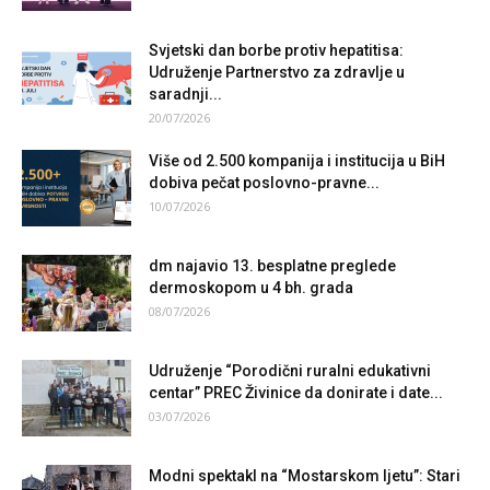
Svjetski dan borbe protiv hepatitisa:
Udruženje Partnerstvo za zdravlje u
saradnji...
20/07/2026
Više od 2.500 kompanija i institucija u BiH
dobiva pečat poslovno-pravne...
10/07/2026
dm najavio 13. besplatne preglede
dermoskopom u 4 bh. grada
08/07/2026
Udruženje “Porodični ruralni edukativni
centar” PREC Živinice da donirate i date...
03/07/2026
Modni spektakl na “Mostarskom ljetu”: Stari