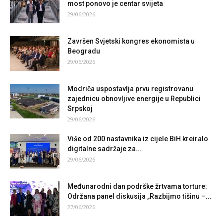
most ponovo je centar svijeta
29/06/2026
Završen Svjetski kongres ekonomista u
Beogradu
29/06/2026
Modriča uspostavlja prvu registrovanu
zajednicu obnovljive energije u Republici
Srpskoj
29/06/2026
Više od 200 nastavnika iz cijele BiH kreiralo
digitalne sadržaje za...
29/06/2026
Međunarodni dan podrške žrtvama torture:
Održana panel diskusija „Razbijmo tišinu –...
27/06/2026