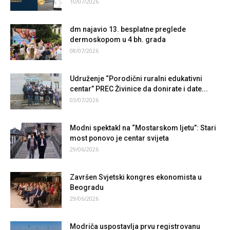
10/07/2026
dm najavio 13. besplatne preglede
dermoskopom u 4 bh. grada
08/07/2026
Udruženje “Porodični ruralni edukativni
centar” PREC Živinice da donirate i date...
03/07/2026
Modni spektakl na “Mostarskom ljetu”: Stari
most ponovo je centar svijeta
29/06/2026
Završen Svjetski kongres ekonomista u
Beogradu
29/06/2026
Modriča uspostavlja prvu registrovanu