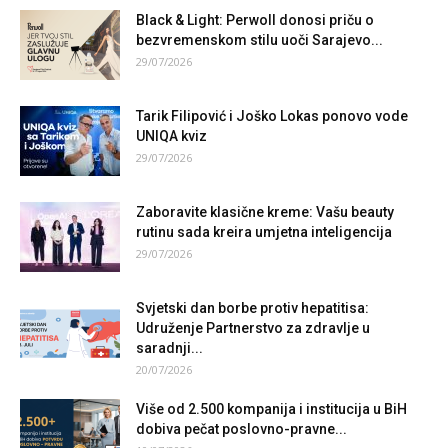
Black & Light: Perwoll donosi priču o
bezvremenskom stilu uoči Sarajevo...
29/07/2026
Tarik Filipović i Joško Lokas ponovo vode
UNIQA kviz
29/07/2026
Zaboravite klasične kreme: Vašu beauty
rutinu sada kreira umjetna inteligencija
29/07/2026
Svjetski dan borbe protiv hepatitisa:
Udruženje Partnerstvo za zdravlje u
saradnji...
20/07/2026
Više od 2.500 kompanija i institucija u BiH
dobiva pečat poslovno-pravne...