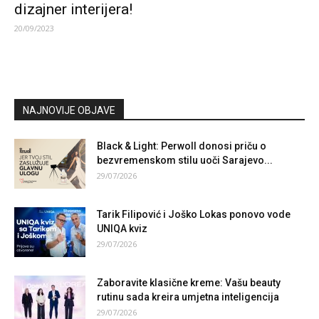
dizajner interijera!
20/09/2023
NAJNOVIJE OBJAVE
Black & Light: Perwoll donosi priču o
bezvremenskom stilu uoči Sarajevo...
29/07/2026
Tarik Filipović i Joško Lokas ponovo vode
UNIQA kviz
29/07/2026
Zaboravite klasične kreme: Vašu beauty
rutinu sada kreira umjetna inteligencija
29/07/2026