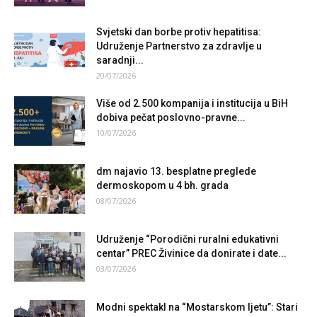
Svjetski dan borbe protiv hepatitisa:
Udruženje Partnerstvo za zdravlje u
saradnji...
20/07/2026
Više od 2.500 kompanija i institucija u BiH
dobiva pečat poslovno-pravne...
10/07/2026
dm najavio 13. besplatne preglede
dermoskopom u 4 bh. grada
08/07/2026
Udruženje “Porodični ruralni edukativni
centar” PREC Živinice da donirate i date...
03/07/2026
Modni spektakl na “Mostarskom ljetu”: Stari