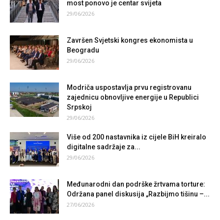
most ponovo je centar svijeta
29/06/2026
Završen Svjetski kongres ekonomista u
Beogradu
29/06/2026
Modriča uspostavlja prvu registrovanu
zajednicu obnovljive energije u Republici
Srpskoj
29/06/2026
Više od 200 nastavnika iz cijele BiH kreiralo
digitalne sadržaje za...
29/06/2026
Međunarodni dan podrške žrtvama torture:
Održana panel diskusija „Razbijmo tišinu –...
27/06/2026