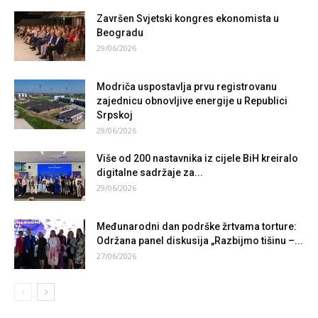
Završen Svjetski kongres ekonomista u
Beogradu
29/06/2026
Modriča uspostavlja prvu registrovanu
zajednicu obnovljive energije u Republici
Srpskoj
29/06/2026
Više od 200 nastavnika iz cijele BiH kreiralo
digitalne sadržaje za...
29/06/2026
Međunarodni dan podrške žrtvama torture:
Održana panel diskusija „Razbijmo tišinu –...
27/06/2026