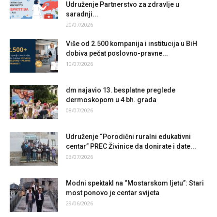
Udruženje Partnerstvo za zdravlje u
saradnji...
20/07/2026
Više od 2.500 kompanija i institucija u BiH
dobiva pečat poslovno-pravne...
10/07/2026
dm najavio 13. besplatne preglede
dermoskopom u 4 bh. grada
08/07/2026
Udruženje “Porodični ruralni edukativni
centar” PREC Živinice da donirate i date...
03/07/2026
Modni spektakl na “Mostarskom ljetu”: Stari
most ponovo je centar svijeta
29/06/2026