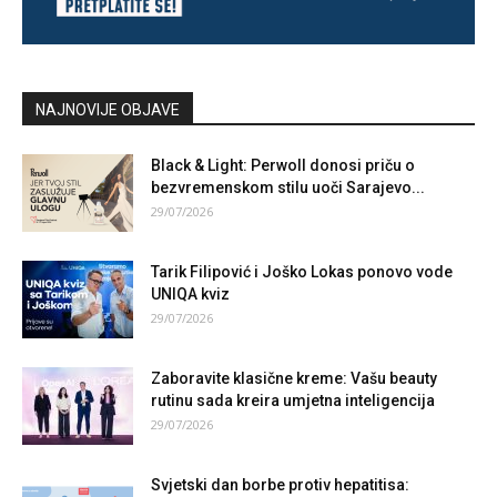
NAJNOVIJE OBJAVE
Black & Light: Perwoll donosi priču o
bezvremenskom stilu uoči Sarajevo...
29/07/2026
Tarik Filipović i Joško Lokas ponovo vode
UNIQA kviz
29/07/2026
Zaboravite klasične kreme: Vašu beauty
rutinu sada kreira umjetna inteligencija
29/07/2026
Svjetski dan borbe protiv hepatitisa: