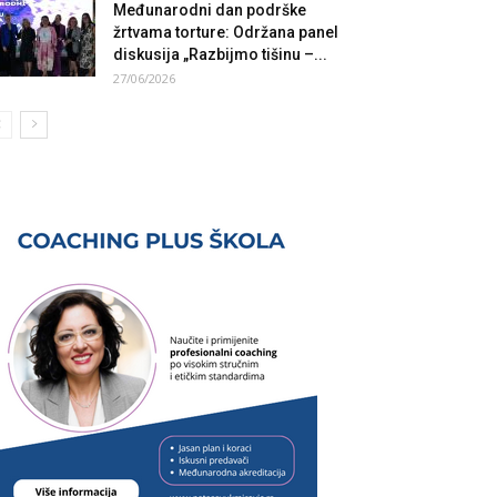
Međunarodni dan podrške
žrtvama torture: Održana panel
diskusija „Razbijmo tišinu –...
27/06/2026