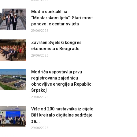
Modni spektakl na
“Mostarskom ljetu”: Stari most
ponovo je centar svijeta
29/06/2026
Završen Svjetski kongres
ekonomista u Beogradu
29/06/2026
Modriča uspostavlja prvu
registrovanu zajednicu
obnovljive energije u Republici
Srpskoj
29/06/2026
Više od 200 nastavnika iz cijele
BiH kreiralo digitalne sadržaje
za...
29/06/2026