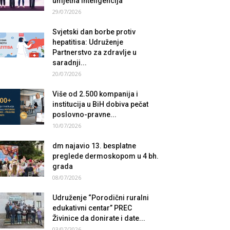
umjetna inteligencija
29/07/2026
Svjetski dan borbe protiv
hepatitisa: Udruženje
Partnerstvo za zdravlje u
saradnji...
20/07/2026
Više od 2.500 kompanija i
institucija u BiH dobiva pečat
poslovno-pravne...
10/07/2026
dm najavio 13. besplatne
preglede dermoskopom u 4 bh.
grada
08/07/2026
Udruženje “Porodični ruralni
edukativni centar” PREC
Živinice da donirate i date...
03/07/2026