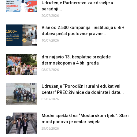
Udruženje Partnerstvo za zdravlje u
saradnji...
20/07/2026
Više od 2.500 kompanija i institucija u BiH
dobiva pečat poslovno-pravne...
10/07/2026
dm najavio 13. besplatne preglede
dermoskopom u 4 bh. grada
08/07/2026
Udruženje “Porodični ruralni edukativni
centar” PREC Živinice da donirate i date...
03/07/2026
Modni spektakl na “Mostarskom ljetu”: Stari
most ponovo je centar svijeta
29/06/2026