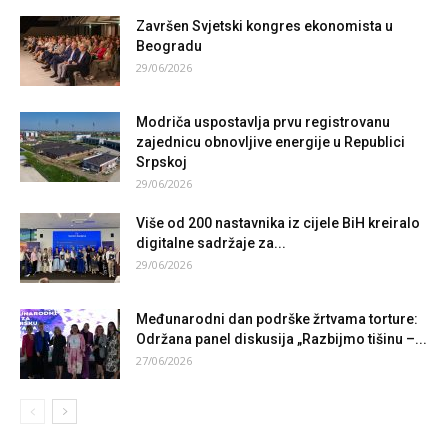
Završen Svjetski kongres ekonomista u
Beogradu
29/06/2026
Modriča uspostavlja prvu registrovanu
zajednicu obnovljive energije u Republici
Srpskoj
29/06/2026
Više od 200 nastavnika iz cijele BiH kreiralo
digitalne sadržaje za...
29/06/2026
Međunarodni dan podrške žrtvama torture:
Održana panel diskusija „Razbijmo tišinu –...
27/06/2026