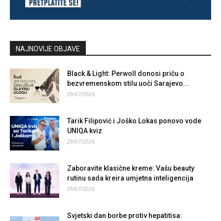
NAJNOVIJE OBJAVE
Black & Light: Perwoll donosi priču o
bezvremenskom stilu uoči Sarajevo...
29/07/2026
Tarik Filipović i Joško Lokas ponovo vode
UNIQA kviz
29/07/2026
Zaboravite klasične kreme: Vašu beauty
rutinu sada kreira umjetna inteligencija
29/07/2026
Svjetski dan borbe protiv hepatitisa: