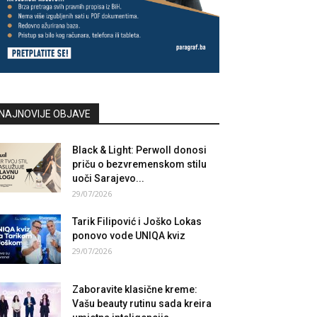
NAJNOVIJE OBJAVE
Black & Light: Perwoll donosi
priču o bezvremenskom stilu
uoči Sarajevo...
29/07/2026
Tarik Filipović i Joško Lokas
ponovo vode UNIQA kviz
29/07/2026
Zaboravite klasične kreme:
Vašu beauty rutinu sada kreira