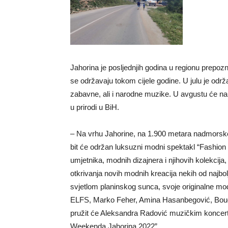
Jahorina je posljednjih godina u regionu prepozn
se održavaju tokom cijele godine. U julu je odr
zabavne, ali i narodne muzike. U avgustu će na J
u prirodi u BiH.
– Na vrhu Jahorine, na 1.900 metara nadmorske v
bit će održan luksuzni modni spektakl “Fashion
umjetnika, modnih dizajnera i njihovih kolekcija,
otkrivanja novih modnih kreacija nekih od najbo
svjetlom planinskog sunca, svoje originalne mo
ELFS, Marko Feher, Amina Hasanbegović, Boudo
pružit će Aleksandra Radović muzičkim koncert
Weekenda Jahorina 2022”.