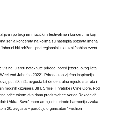
atljiva i po brojnim muzičkim festivalima i koncertima koji
žana serija koncerata na kojima su nastupila poznata imena
ahorini biti održan i prvi regionalni luksuzni fashion event
isine, u srcu netaknute prirode, pored jezera, ovog ljeta
 Weekend Jahorina 2022”. Priroda kao vječna inspiracija
 ovaj put 20. i 21. avgusta bit će centralno mjesto susreta i
ljih modnih dizajnera BIH, Srbije, Hrvatske i Crne Gore. Pod
dne priče tokom dva dana predstavit će Verica Rakočević,
ir i Akka. Savršenom ambijentu prirode harmoniju zvuka
om 20. avgusta – poručuju organizatori “Fashion