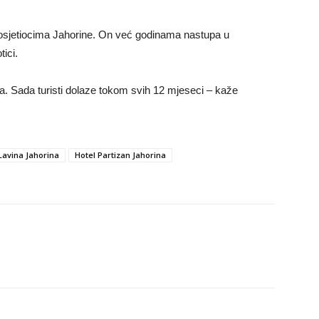
posjetiocima Jahorine. On već godinama nastupa u
tici.
na. Sada turisti dolaze tokom svih 12 mjeseci – kaže
Lavina Jahorina
Hotel Partizan Jahorina