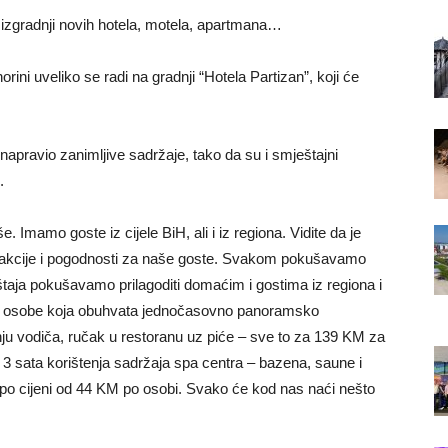
 na izgradnji novih hotela, motela, apartmana…
ni uveliko se radi na gradnji “Hotela Partizan”, koji će
 napravio zanimljive sadržaje, tako da su i smještajni
.
. Imamo goste iz cijele BiH, ali i iz regiona. Vidite da je
e akcije i pogodnosti za naše goste. Svakom pokušavamo
štaja pokušavamo prilagoditi domaćim i gostima iz regiona i
je osobe koja obuhvata jednočasovno panoramsko
nju vodiča, ručak u restoranu uz piće – sve to za 139 KM za
3 sata korištenja sadržaja spa centra – bazena, saune i
 po cijeni od 44 KM po osobi. Svako će kod nas naći nešto