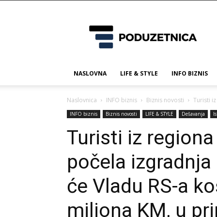
Poduzetnica.ba
NASLOVNA
LIFE & STYLE
INFO BIZNIS
Naslovnica
INFO biznis
Biznis novosti
Turisti i
INFO biznis
Biznis novosti
LIFE & STYLE
Dešavanja
I
Turisti iz regiona
počela izgradnja 
će Vladu RS-a ko
miliona KM, u pri