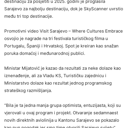
destinaciju za posjetiti u 2025. godini je proglasila
Sarajevo za najbolju destinaciju, dok je SkyScanner uvrstio
među tri top destinacije.
Promotivni video Visit Sarajevo – Where Cultures Embrace
osvojio je nagrade na tri festivala turističkog filma u
Portugalu, Španiji i Hrvatskoj. Spot je kreiran kao snažan
poruka domaćoj i međunarodnoj publici.
Ministar Mijatović je kazao da rezultati za neke dolaze kao
iznenađenje, ali za Vladu KS, Turističku zajednicu i
Ministarstvo dolaze kao rezultat jednog programskog
strateškog razmišljanja.
“Bila je ta jedna manja grupa optimista, entuzijasta, koji su
vjerovali u ovaj program i projekt. Otvaranje sedamnaest
novih direktnih aviolinija u Kantonu Sarajevo se pokazalo
kao pun pogodak jer smo time otvorili Sarajevo svijetu”,