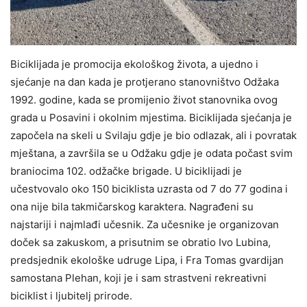
Biciklijada je promocija ekološkog života, a ujedno i
sjećanje na dan kada je protjerano stanovništvo Odžaka
1992. godine, kada se promijenio život stanovnika ovog
grada u Posavini i okolnim mjestima. Biciklijada sjećanja je
započela na skeli u Svilaju gdje je bio odlazak, ali i povratak
mještana, a završila se u Odžaku gdje je odata počast svim
braniocima 102. odžačke brigade. U biciklijadi je
učestvovalo oko 150 biciklista uzrasta od 7 do 77 godina i
ona nije bila takmičarskog karaktera. Nagrađeni su
najstariji i najmlađi učesnik. Za učesnike je organizovan
doček sa zakuskom, a prisutnim se obratio Ivo Lubina,
predsjednik ekološke udruge Lipa, i Fra Tomas gvardijan
samostana Plehan, koji je i sam strastveni rekreativni
biciklist i ljubitelj prirode.