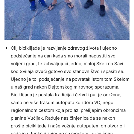
Cilj biciklijade je razvijanje zdravog života i ujedno
podsjećanje na dan kada smo morali napustiti svoj
voljeni grad, te zahvaljujući jednoj maloj Skeli na Savi
kod Svilaja izvući gotovo svo stanovništvo i spasiti se.
Ujedno je to podsjećanje na povratak istom tom Skelom
u naš grad nakon Dejtonskog mirovnog sporazuma.
Biciklijada je postala tradicija i četvrti put je održana,
samo ne više trasom autoputa koridora VC, nego
regionalnom cestom koja prolazi prelijepim obroncima
planine Vučijak. Raduje nas činjenica da se nakon
prošle biciklijade i naše vožnje autoputem on otvorio i
sada je u funkciji zajedno sa mostom i graničnim