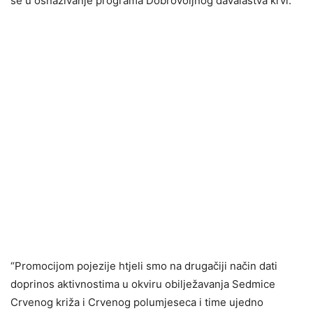
se u osnaživanje programa Dobrovoljnog davalaštva krvi.
“Promocijom pojezije htjeli smo na drugačiji način dati
doprinos aktivnostima u okviru obilježavanja Sedmice
Crvenog križa i Crvenog polumjeseca i time ujedno