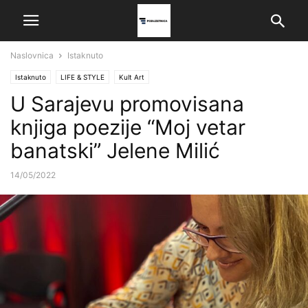
Naslovnica
Istaknuto
Istaknuto
LIFE & STYLE
Kult Art
U Sarajevu promovisana
knjiga poezije “Moj vetar
banatski” Jelene Milić
14/05/2022