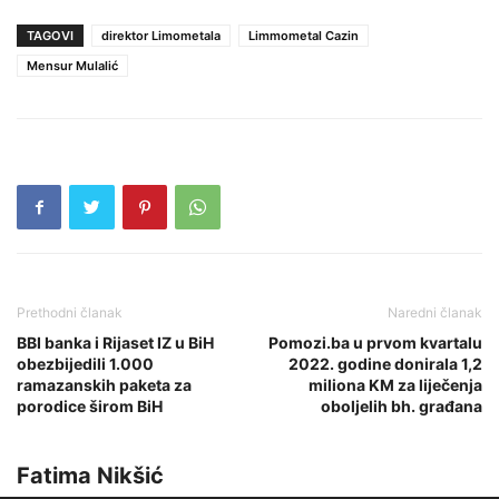
TAGOVI
direktor Limometala
Limmometal Cazin
Mensur Mulalić
Prethodni članak
Naredni članak
BBI banka i Rijaset IZ u BiH
Pomozi.ba u prvom kvartalu
obezbijedili 1.000
2022. godine donirala 1,2
ramazanskih paketa za
miliona KM za liječenja
porodice širom BiH
oboljelih bh. građana
Fatima Nikšić