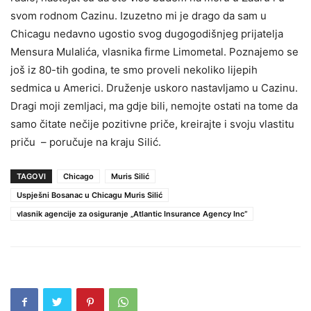
svom rodnom Cazinu. Izuzetno mi je drago da sam u
Chicagu nedavno ugostio svog dugogodišnjeg prijatelja
Mensura Mulalića, vlasnika firme Limometal. Poznajemo se
još iz 80-tih godina, te smo proveli nekoliko lijepih
sedmica u Americi. Druženje uskoro nastavljamo u Cazinu.
Dragi moji zemljaci, ma gdje bili, nemojte ostati na tome da
samo čitate nečije pozitivne priče, kreirajte i svoju vlastitu
priču – poručuje na kraju Silić.
TAGOVI
Chicago
Muris Silić
Uspješni Bosanac u Chicagu Muris Silić
vlasnik agencije za osiguranje „Atlantic Insurance Agency Inc“