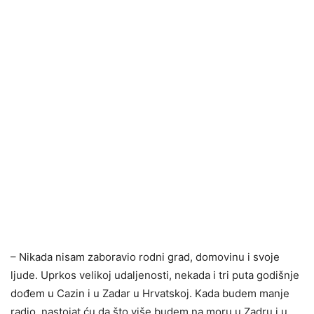
– Nikada nisam zaboravio rodni grad, domovinu i svoje
ljude. Uprkos velikoj udaljenosti, nekada i tri puta godišnje
dođem u Cazin i u Zadar u Hrvatskoj. Kada budem manje
radio, nastojat ću da što više budem na moru u Zadru i u