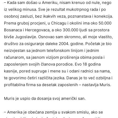
– Kada sam došao u Ameriku, nisam krenuo od nule, nego
iz velikog minusa. Sve je rezultat mukotrpnog rada i po
osobnoj zasluzi, bez ikakvih veza, poznanstava i konekcija.
Prema gruboj procjeni, u Chicagu i okolini ima oko 50.000
Bosanaca i Hercegovaca, a oko 300.000 ljudi sa prostora
bivše Jugoslavije. Osnovao sam skromno, ali moje vlastito,
društvo za osiguranje daleke 2004. godine. Početak je bio
neizvjestan sa jednom telefonskom linijom i jednim
računarom, sa jasnom vizijom proširenja obima posla i
zaposlenjem svojih članova porodice. Evo 18 godina
kasnije, pored supruge i mene su i odani radnici sa nama,
te govorimo četiri različita jezika. Danas je to već ozbiljna i
profitabilna firma sa desetak zaposlenih – nastavlja Muris.
Muris je uspio da dosanja svoj američki san.
– Amerika je obećana zemlja u svakom smislu, ako se