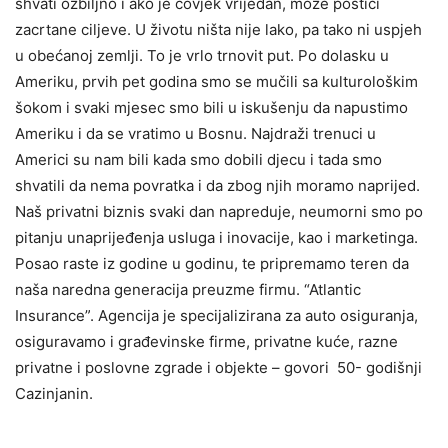
shvati ozbiljno i ako je čovjek vrijedan, može postići
zacrtane ciljeve. U životu ništa nije lako, pa tako ni uspjeh
u obećanoj zemlji. To je vrlo trnovit put. Po dolasku u
Ameriku, prvih pet godina smo se mučili sa kulturološkim
šokom i svaki mjesec smo bili u iskušenju da napustimo
Ameriku i da se vratimo u Bosnu. Najdraži trenuci u
Americi su nam bili kada smo dobili djecu i tada smo
shvatili da nema povratka i da zbog njih moramo naprijed.
Naš privatni biznis svaki dan napreduje, neumorni smo po
pitanju unaprijeđenja usluga i inovacije, kao i marketinga.
Posao raste iz godine u godinu, te pripremamo teren da
naša naredna generacija preuzme firmu. “Atlantic
Insurance”. Agencija je specijalizirana za auto osiguranja,
osiguravamo i građevinske firme, privatne kuće, razne
privatne i poslovne zgrade i objekte – govori 50- godišnji
Cazinjanin.