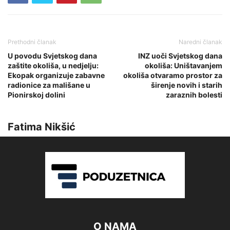
Prethodni članak
Naredni članak
U povodu Svjetskog dana
INZ uoči Svjetskog dana
zaštite okoliša, u nedjelju:
okoliša: Uništavanjem
Ekopak organizuje zabavne
okoliša otvaramo prostor za
radionice za mališane u
širenje novih i starih
Pionirskoj dolini
zaraznih bolesti
Fatima Nikšić
O NAMA