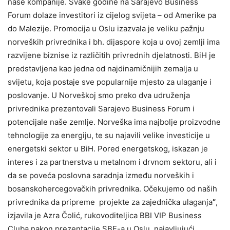
naše kompanije. Svake godine na Sarajevo Business
Forum dolaze investitori iz cijelog svijeta – od Amerike pa
do Malezije. Promocija u Oslu izazvala je veliku pažnju
norveških privrednika i bh. dijaspore koja u ovoj zemlji ima
razvijene biznise iz različitih privrednih djelatnosti. BiH je
predstavljena kao jedna od najdinamičnijih zemalja u
svijetu, koja postaje sve popularnije mjesto za ulaganje i
poslovanje. U Norveškoj smo preko dva udruženja
privrednika prezentovali Sarajevo Business Forum i
potencijale naše zemlje. Norveška ima najbolje proizvodne
tehnologije za energiju, te su najavili velike investicije u
energetski sektor u BiH. Pored energetskog, iskazan je
interes i za partnerstva u metalnom i drvnom sektoru, ali i
da se poveća poslovna saradnja između norveških i
bosanskohercegovačkih privrednika. Očekujemo od naših
privrednika da pripreme projekte za zajednička ulaganja
”
,
izjavila je Azra Čolić, rukovoditeljica BBI VIP Business
Cluba nakon prezentacije SBF-a u Oslu, najavljujući