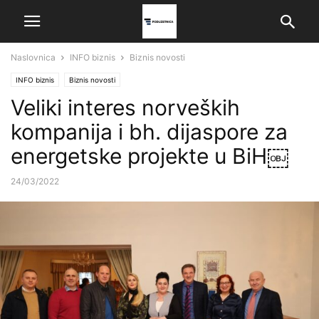
Naslovnica
INFO biznis
Biznis novosti
INFO biznis
Biznis novosti
Veliki interes norveških
kompanija i bh. dijaspore za
energetske projekte u BiH￼
24/03/2022