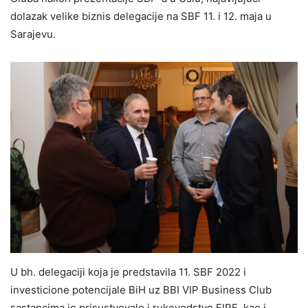
dolazak velike biznis delegacije na SBF 11. i 12. maja u
Sarajevu.
U bh. delegaciji koja je predstavila 11. SBF 2022 i
investicione potencijale BiH uz BBI VIP Business Club
sastancima je prisustvovalo i rukovodstvo FIPE, kao i