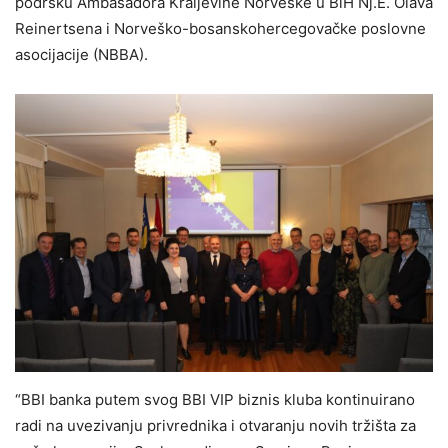
podršku Ambasadora Kraljevine Norveške u BiH Nj.E. Olava
Reinertsena i Norveško-bosanskohercegovačke poslovne
asocijacije (NBBA).
“BBI banka putem svog BBI VIP biznis kluba kontinuirano
radi na uvezivanju privrednika i otvaranju novih tržišta za