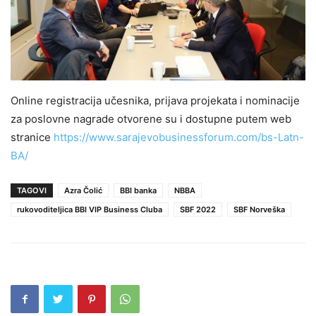
Online registracija učesnika, prijava projekata i nominacije
za poslovne nagrade otvorene su i dostupne putem web
stranice
https://www.sarajevobusinessforum.com/bs-Latn-
BA/
TAGOVI
Azra Čolić
BBI banka
NBBA
rukovoditeljica BBI VIP Business Cluba
SBF 2022
SBF Norveška