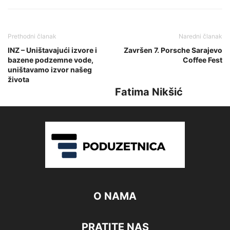
Prethodni članak
Naredni članak
INZ – Uništavajući izvore i
Završen 7. Porsche Sarajevo
bazene podzemne vode,
Coffee Fest
uništavamo izvor našeg
života
Fatima Nikšić
O NAMA
PRATITE NAS